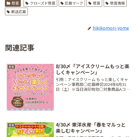
懸賞
クローズド懸賞
応募マーク
懸賞
懸賞情報
郵送応募
hikikomori-yome
関連記事
8/30〆「アイスクリームもっと楽
懸賞
しくキャンペーン」
引用：アイスクリーム もっと楽しくキャ
ンペーン事務局○応募締切2024年8月31
日（土）※当日消印有効○対象商品Aコー
ス対象商品ロッテ カルピスアイスバー 10
本入、丸永製菓 しろくまバー マルチ 6本
入、クラシエフーズ ヨーロピアンシュ
ガ...
4/30〆 東洋水産「春をマルっと
懸賞
楽しむキャンペーン」