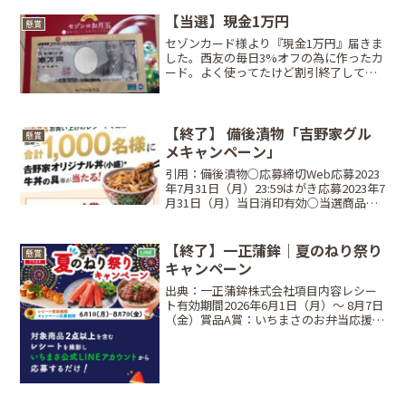
【当選】現金1万円
懸賞
セゾンカード様より『現金1万円』届きま
した。西友の毎日3%オフの為に作ったカ
ード。よく使ってたけど割引終了して恩
恵なくなったし、コストコ以外使わなく
なって正直そろそろ解約しようかと悩ん
でた所の当選。すっごく悩む！(笑)現金が
当たるってすごく...
【終了】 備後漬物「吉野家グル
懸賞
メキャンペーン」
引用：備後漬物○応募締切Web応募2023
年7月31日（月）23:59はがき応募2023年7
月31日（月）当日消印有効○当選商品・
当選人数A賞吉野家オリジナル丼（小盛）
+吉野家冷凍食品「牛丼の具」セット内
容：吉野家オリジナル丼（小盛）1個、...
【終了】一正蒲鉾｜夏のねり祭り
懸賞
キャンペーン
出典：一正蒲鉾株式会社項目内容レシー
ト有効期間2026年6月1日（月）〜 8月7日
（金）賞品A賞：いちまさのお弁当応援セ
ット、B賞：オリジナルQUOカード2000
円分、C賞：選べるデジタルギフト デジ
コ500円分当選人数合計500名（A賞:...