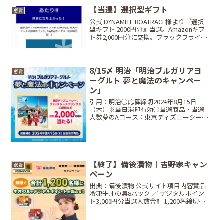
【当選】選択型ギフト
懸賞
公式 DYNAMITE BOATRACE様より『選択
型ギフト 2000円分』当選。Amazonギフ
ト券2,000円分に交換。ブラックフライデ
ーが近いので助かります。朝ごはん食べ
ながらの朝一の「あたり」でいい1日にな
りそう♪ありがとうございま...
8/15〆 明治「明治ブルガリアヨ
懸賞
ーグルト 夢と魔法のキャンペー
ン」
引用：明治○応募締切2024年8月15日
（木）※当日消印有効○当選商品・当選
人数夢のAコース：東京ディズニーシー®
ファンタジースプリングスご招待（応募
マーク24枚）1デイパスポート ファンタ
ジースプリングス・マジック（2枚）
①2024年11...
【終了】備後漬物｜吉野家キャン
懸賞
ペーン
出典：備後漬物 公式サイト項目内容賞品
冷凍牛丼の具8パック ／ デジタルポイン
ト3,000円分当選人数合計 1,200名締切日
2026年2月28日（土）23:59条件対象商品1
点以上の購入レシート方法Web応募限定