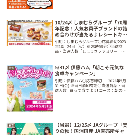
5,000円分、B賞：電気圧力鍋、C賞：レン
ジメー...
10/24〆 しまむらグループ「70周
懸賞
年記念！人気お菓子ブランドの詰
め合わせが当たる♪レシートキャ
ンペーン開催!!」
引用：しまむらグループ○応募締切2023
年10月24日（火）※23時59分○当選商
品・当選人数「しまうさファミリー」の
オリジナル缶に入った 人気お菓子ブラン
ド の詰め合わせ···2,000名○応募方法キ
ャンペーン期間中しまむらグループ店舗
5/31〆 伊藤ハム「朝こそ元気な
懸賞
に...
食卓キャンペーン」
引用：伊藤ハム○応募締切⠀⠀2024年5月
31日(金) ※当日消印有効○当選商品・当
選人数⠀買って当てよう! コース：朝のフ
レッシュマーク3枚ネオ・ラウンド・プレ
ート 17cm (5枚入り) レインボー・・・50
名買って当てよう! コース：...
【当選】12/25〆 JAグループ「実
懸賞
りの秋！国消国産 JA直売所キャ