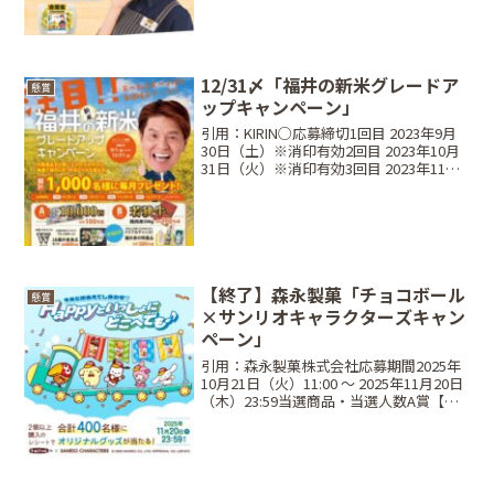
✨ Web応募キャンペーン...
12/31〆「福井の新米グレードア
懸賞
ップキャンペーン」
引用：KIRIN○応募締切1回目 2023年9月
30日（土）※消印有効2回目 2023年10月
31日（火）※消印有効3回目 2023年11月
30日（木）※消印有効4回目 2023年12月
31日（日）※消印有効○当選商品・当選
人数Aコース現金...
【終了】森永製菓「チョコボール
懸賞
×サンリオキャラクターズキャン
ペーン」
引用：森永製菓株式会社応募期間2025年
10月21日（火）11:00 ～ 2025年11月20日
（木）23:59当選商品・当選人数A賞【対
象商品3個以上購入で1口】：抽選で各コ
ース20名オリジナルロングTシャツコース
（2種） ・ポムポムプリ...