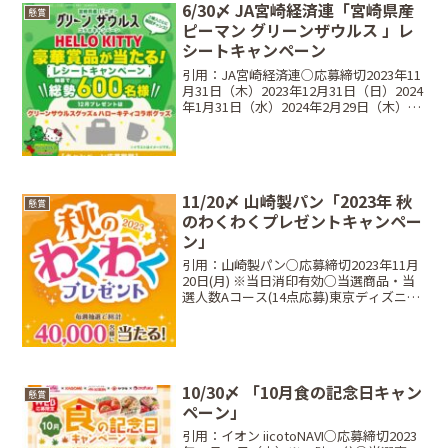
6/30〆 JA宮崎経済連「宮崎県産
懸賞
ピーマン グリーンザウルス 」レ
シートキャンペーン
引用：JA宮崎経済連○応募締切2023年11
月31日（木）2023年12月31日（日）2024
年1月31日（水）2024年2月29日（木）
2024年3月31日（日）2024年4月30日
（火）2024年5月31日（金）2024年6月30
日（月...
11/20〆 山崎製パン「2023年 秋
懸賞
のわくわくプレゼントキャンペー
ン」
引用：山崎製パン○応募締切2023年11月
20日(月) ※当日消印有効○当選商品・当
選人数Aコース(14点応募)東京ディズニー
リゾート®パークチケット ペア···5,000
名(2,500組)Bコース(4点応募)ヤマザキグ
ループのお菓子のファ...
10/30〆 「10月食の記念日キャン
懸賞
ペーン」
引用：イオン iicotoNAVI○応募締切2023