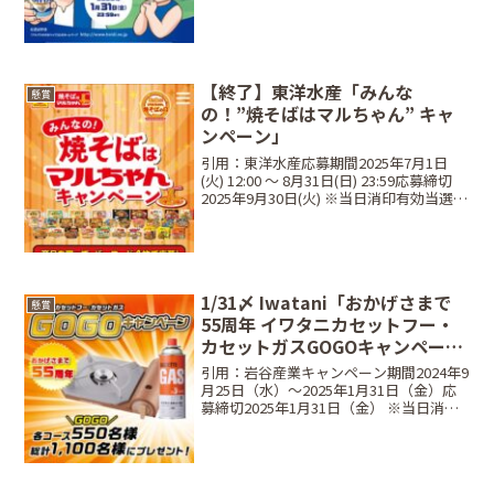
消印有効レシート有効期間2024年12月1
日（日） 〜 2025年1月31日（金）当選商
品・当選人数1個コース...
【終了】東洋水産「みんな
懸賞
の！”焼そばはマルちゃん” キャ
ンペーン」
引用：東洋水産応募期間2025年7月1日
(火) 12:00 ～ 8月31日(日) 23:59応募締切
2025年9月30日(火) ※当日消印有効当選商
品・当選人数Aコース：100名マルちゃん
の焼そば"ほぼ"全部満喫プレゼントBコー
ス：200名...
1/31〆 Iwatani「おかげさまで
懸賞
55周年 イワタニカセットフー・
カセットガスGOGOキャンペー
ン」
引用：岩谷産業キャンペーン期間2024年9
月25日（水）〜2025年1月31日（金）応
募締切2025年1月31日（金） ※当日消印
有効・WEB応募は23:59まで当選商品と当
選人数Aコース（選べるご当地鍋セット）
商品：選べるご当地鍋セット当...