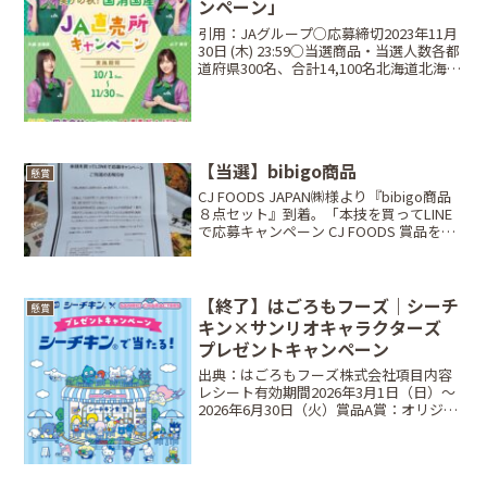
ンペーン」
引用：JAグループ○応募締切2023年11月
30日 (木) 23:59○当選商品・当選人数各都
道府県300名、合計14,100名北海道北海道
米プレミアムギフト MSK(無洗米)福島県
福島県産生乳100％使用！カザロのジェラ
ート詰め合わせセッ...
【当選】bibigo商品
懸賞
CJ FOODS JAPAN㈱様より『bibigo商品
８点セット』到着。「本技を買ってLINE
で応募キャンペーン CJ FOODS 賞品を当
てよう！あなたはどっち？ 美酢コー
ス⁉ bibigoコース⁉」キムチを買ったレ
シート写真をLINEで...
【終了】はごろもフーズ｜シーチ
懸賞
キン×サンリオキャラクターズ
プレゼントキャンペーン
出典：はごろもフーズ株式会社項目内容
レシート有効期間2026年3月1日（日）〜
2026年6月30日（火）賞品A賞：オリジナ
ルぬいぐるみ6種、B賞：チェーンマスコ
ット6種、C賞：オリジナルエプロンセッ
ト2色ペア当選人数合計1,500名（A賞...