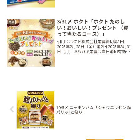
製品の詰め合わせ）：各回500名...
3/31〆 ホクト「ホクト たのし
懸賞
い！おいしい！プレゼント （買
って当たるコース）」
引用：ホクト株式会社応募締切第1回
2025年2月28日（金）第2回 2025年3月31
日（月）※ハガキ応募は当日消印有効、
Web・LINE応募は当日23:59レシート有効
期間2025年1月1日（水）～2025年3月31
日（月）当選商品・当...
10/5〆 ニッポンハム「シャウエッセン 超
パリッ!!と祭り」