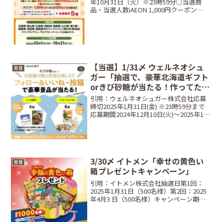
年10月31日（火）※23時59分○当選商
品・当選人数iAEON 1,000円クーポン
···300名○対象商品カゴメ、キリンビバ
レッジ、 ヤマキ、 オタフクソース全商品
※対象生鮮 (鮭、ト...
【当選】1/31〆 ウェルネオシュ
懸賞
ガー「抽選で、豪華北海道ギフト
orきび砂糖が当たる！作ってたの
しい。食べておいしい。＃おうち
引用：ウェルネオシュガー株式会社応募
がふるさと「郷土料理レシピキャ
締切2025年1月31日(金) ※23時59分まで
応募期間2024年12月10日(火)～2025年1月
ンペーン」第六弾」
31日(金)当選商品・当選人数A賞：5名
「笠原将弘のきび砂糖®の極み80」＆「北
海道七つ星ギフト ヌプ...
3/30〆 イトメン「幸せの黄色い
懸賞
箱プレゼントキャンペーン」
引用：イトメン株式会社抽選日第1回：
2025年1月31日（500名様）第2回：2025
年4月3 日（500名様）キャンペーン期間
2025年3月30日 （当日消印有効）当選商
品と当選人数幸せの黄色い箱（イトメン