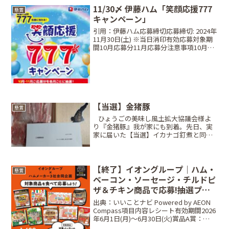
11/30〆 伊藤ハム「笑顔応援777
懸賞
キャンペーン」
引用：伊藤ハム応募締切応募締切: 2024年
11月30日(土) ※当日消印有効応募対象期
間10月応募分11月応募分注意事項10月応
募分の抽選にハズレた場合は、11月応募
分と再度一緒に抽選。抽選月が違えば複
数回当選の可能性あり。同じ月でもコー...
【当選】金猪豚
懸賞
⠀ひょうごの美味し風土拡大協議会様よ
り『金猪豚』我が家にも到着。先日、実
家に届いた【当選】イカナゴ釘煮と同じ
懸賞。こっちも6口ぐらい応募したと記
憶。兵庫県淡路島産いのぶた。『金猪
豚』ゴールデン・ボア・ポークは初対面
だから食べるの楽しみ♪そも...
【終了】イオングループ｜ハム・
懸賞
ベーコン・ソーセージ・チルドピ
ザ＆チキン商品で応募!抽選プレ
ゼントキャンペーン
出典：いいことナビ Powered by AEON
Compass項目内容レシート有効期間2026
年6月1日(月)～6月30日(火)賞品A賞：
5,000WAON POINT または各種商品券