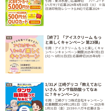
引用：東洋水産○応募締切⠀⠀バーコード
(ハガキ)で応募2024年4月30日（火） ※当
日消印有効レシート(LINE)で応募2024年4
月30日（火） ※23:59まで○レシート対象
期間⠀2024年3月1日（金）〜 2024年4月
30日（火）...
【終了】「アイスクリーム もっ
懸賞
と楽しくキャンペーン 第23弾」
引用：アイスクリーム もっと楽しくキャ
ンペーンキャンペーン期間2025年7月1日
(火) ～ 8月31日(日) 応募締切2025年8月31
日(日) ※当日消印有効当選商品・当選人
数Aコース：対象商品のバーコード3枚
Amazonギフト券（5,0...
1/31〆 江崎グリコ「教えておじ
懸賞
いさん タンサ脂肪酸ってなぁ
に？キャンペーン」
引用：江崎グリコ株式会社キャンペーン
応募期間2024年12月1日（日） 〜 2025年
1月31日（金）23:59※ハガキ応募は当日