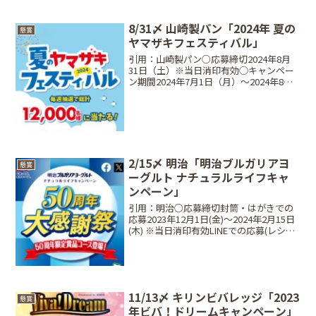
（水）〜2023年11月30日（木）第三回締
切2023年12月1日（金）〜2023年12月31
日（日）第四回締切20...
8/31〆 山崎製パン「2024年 夏の
懸賞
ヤマザキフェスティバル」
引用：山崎製パン○応募締切2024年8月
31日（土）※当日消印有効◯キャンペー
ン期間2024年7月1日（月）〜2024年8月
18日（日）○対象商品点数券が付いてい
る商品○当選商品・当選人数⠀Aコース：
3点応募･･･10,000名お菓子の宝箱...
2/15〆 明治「明治ブルガリアヨ
懸賞
ーグルト ナチュラルライフキャ
ンペーン」
引用：明治○応募締切封筒・はがきでの
応募2023年12月1日(金)〜2024年2月15日
(木) ※当日消印有効LINEでの応募(レシー
ト対象期間)2023年12月1日(金)〜2024年2
月15日(木) ※当日23:59○当選商品・当選
人数【...
11/13〆 キリンビバレッジ「2023
懸賞
年ビバ！ドリームキャンペーン」