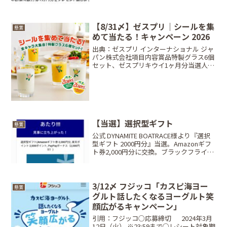
【8/31〆】ゼスプリ｜シールを集
懸賞
めて当たる！キャンペーン 2026
出典：ゼスプリ インターナショナル ジャ
パン株式会社項目内容賞品特製グラス6個
セット、ゼスプリキウイ1ヶ月分当選人数
抽選で合計 2,000名締切日2026年8月31日
（月）※当日消印有効条件対象商品に付
いているZespriマークの入ったシー...
【当選】選択型ギフト
懸賞
公式 DYNAMITE BOATRACE様より『選択
型ギフト 2000円分』当選。Amazonギフ
ト券2,000円分に交換。ブラックフライデ
ーが近いので助かります。朝ごはん食べ
ながらの朝一の「あたり」でいい1日にな
りそう♪ありがとうございま...
3/12〆 フジッコ「カスピ海ヨー
懸賞
グルト話したくなるヨーグルト笑
顔広がるキャンペーン」
引用：フジッコ○応募締切⠀⠀2024年3月
12日（火） ※23:59まで○レシート対象期