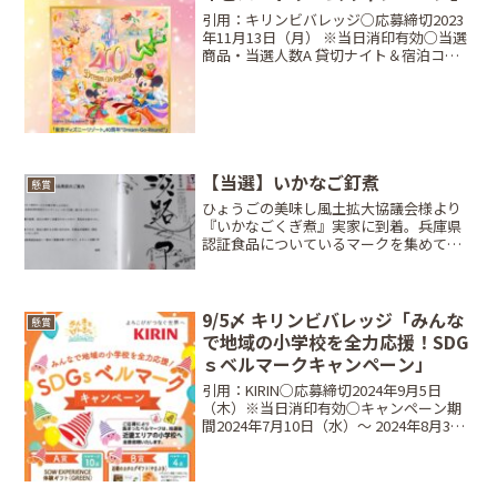
引用：キリンビバレッジ○応募締切2023
年11月13日（月） ※当日消印有効○当選
商品・当選人数A 貸切ナイト＆宿泊コー
ス東京ディズニーリゾート・トイ・スト
ーリーホテルの宿泊と東京ディズニーラ
ンドプライベート・イブニング・パーテ
ィー招待コー...
【当選】いかなご釘煮
懸賞
ひょうごの美味し風土拡大協議会様より
『いかなごくぎ煮』実家に到着。兵庫県
認証食品についているマークを集めて応
募のクローズド懸賞でした。淡路島牛
乳・淡路島プレーンヨーグルト・レタス
とかはよく買うので大量応募。いかなご
くぎ煮には6口くらい出した...
9/5〆 キリンビバレッジ「みんな
懸賞
で地域の小学校を全力応援！SDG
ｓベルマークキャンペーン」
引用：KIRIN○応募締切2024年9月5日
（木）※当日消印有効○キャンペーン期
間2024年7月10日（水）〜 2024年8月31
日（土）○対象商品●キリン 生茶
525ml●キリン 生茶 ほうじ煎茶 525ml●
小岩井 純水果汁シリーズ ...