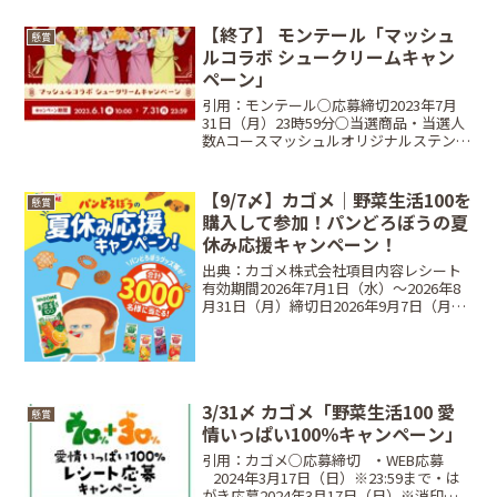
【終了】 モンテール「マッシュ
懸賞
ルコラボ シュークリームキャン
ペーン」
引用：モンテール○応募締切2023年7月
31日（月）23時59分○当選商品・当選人
数Aコースマッシュルオリジナルステンレ
スタンブラー･･･200名Bコースマッシュ
ルオリジナルデザインQUOカード500円
分･･･500名○対象商品牛乳と卵のシ...
【9/7〆】カゴメ｜野菜生活100を
懸賞
購入して参加！パンどろぼうの夏
休み応援キャンペーン！
出典：カゴメ株式会社項目内容レシート
有効期間2026年7月1日（水）〜2026年8
月31日（月）締切日2026年9月7日（月）
23:59まで（はがき応募は8月31日消印有
効）賞品A賞：オリジナルバッグ（100
名） / B賞：オリジナルクッシ...
3/31〆 カゴメ「野菜生活100 愛
懸賞
情いっぱい100％キャンペーン」
引用：カゴメ○応募締切⠀・WEB応募
⠀2024年3月17日（日）※23:59まで・は
がき応募2024年3月17日（日）※消印有