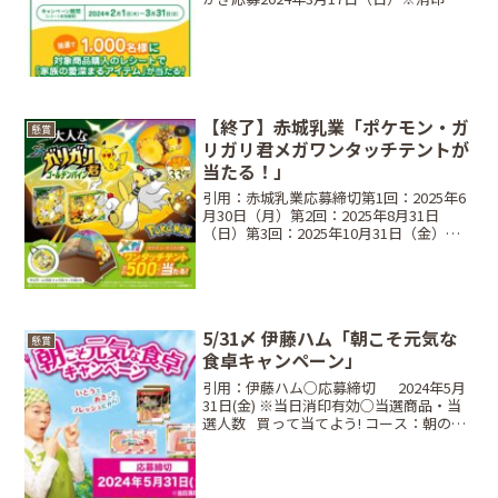
効○レシート対象期間⠀2024年2月1日
（木）〜 2024年3月31日（日）○当選商
品・当選人数⠀5本コースJTB...
【終了】赤城乳業「ポケモン・ガ
懸賞
リガリ君メガワンタッチテントが
当たる！」
引用：赤城乳業応募締切第1回：2025年6
月30日（月）第2回：2025年8月31日
（日）第3回：2025年10月31日（金）※
各回とも当日消印有効当選商品・当選人
数ポケモン・ガリガリ君メガワンタッチ
テント：合計500名対象商品大人なガリ
ガ...
5/31〆 伊藤ハム「朝こそ元気な
懸賞
食卓キャンペーン」
引用：伊藤ハム○応募締切⠀⠀2024年5月
31日(金) ※当日消印有効○当選商品・当
選人数⠀買って当てよう! コース：朝のフ
レッシュマーク3枚ネオ・ラウンド・プレ
ート 17cm (5枚入り) レインボー・・・50
名買って当てよう! コース：...