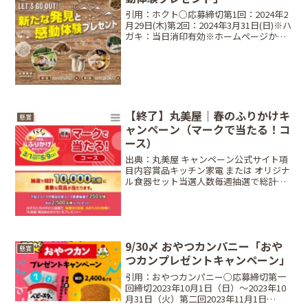
引用：ホクト○応募締切第1回：2024年2
月29日(木)第2回：2024年3月31日(日)※ハ
ガキ：当日消印有効※ホームページから
の応募(プレゼント1のみ)：当日23:59○当
選商品・当選人数Present1 答えて当た
る！ハガキ・ホームペ...
【終了】丸美屋｜春のふりかけキ
懸賞
ャンペーン（マークで当たる！コ
ース）
出典：丸美屋 キャンペーン公式サイト項
目内容賞品キッチン家電 または オリジナ
ル食器セット当選人数毎週抽選で総計
10,000名締切日2026年5月9日（土） ※当
日消印有効条件対象商品の「今日もおい
しくマーク」を2枚（ごましお等は3枚）
1...
9/30〆 おやつカンパニー「おや
懸賞
つカンプレゼントキャンペーン」
引用：おやつカンパニー○応募締切第一
回締切2023年10月1日（日）〜2023年10
月31日（火）第二回2023年11月1日