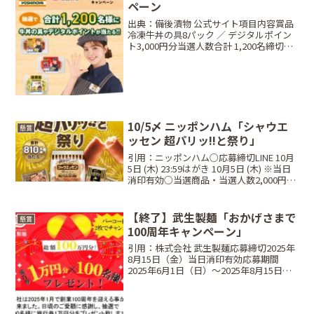
ペーン
出典：備後漬物 公式サイト項目内容賞品
冷凍牛丼の具8パック ／ デジタルポイン
ト3,000円分当選人数合計 1,200名締切日
2026年2月28日（土）23:59条件対象商品1
点以上の購入レシート方法Web応募限定
✨ Web応募キャンペーン...
10/5〆 ニッポンハム「シャウエ
懸賞
ッセン 超パリッ!!と祭り」
引用：ニッポンハム○応募締切LINE 10月
5日 (木) 23:59はがき 10月5日 (木) ※当日
消印有効○当選商品・当選人数2,000円以
上(税込)で応募Aコース HOKKAIDO
BALLPARK F VILLAGEへ行こう!北海道...
【終了】武生製麺「おかげさまで
懸賞
100周年キャンペーン」
引用：株式会社 武生製麺応募締切2025年
8月15日（金）当日消印有効応募期間
2025年6月1日（日）〜2025年8月15日
（金）当選商品・当選人数旅行券1万円
分：100名対象商品越前そば旨味(うまみ)
2人前越前そば細打ち香味(こうみ) ...