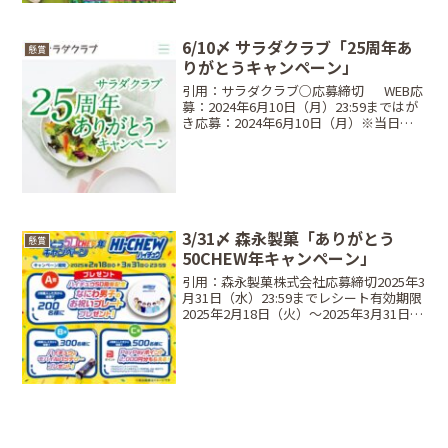
6/10〆 サラダクラブ「25周年あ
懸賞
りがとうキャンペーン」
引用：サラダクラブ○応募締切⠀⠀WEB応
募：2024年6月10日（月）23:59まではが
き応募：2024年6月10日（月）※当日消
印有効○レシート対象期間⠀2024年4月15
日（月）～2024年 6月10日（月）○当選
商品・当選人数⠀Aコー...
3/31〆 森永製菓「ありがとう
懸賞
50CHEW年キャンペーン」
引用：森永製菓株式会社応募締切2025年3
月31日（水）23:59までレシート有効期限
2025年2月18日（火）〜2025年3月31日
（月）購入分まで当選商品・当選人数A
賞：200名ハイチュウ50周年記念 なにわ
男子のお祝いプレートB賞：3...