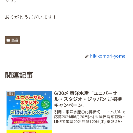
です。
ありがとうございます！
懸賞
hikikomori-yome
関連記事
6/20〆 東洋水産「ユニバーサ
懸賞
ル・スタジオ・ジャパン ご招待
キャンペーン」
引用：東洋水産○応募締切⠀⠀・ハガキで
応募2024年6月20日(木) ※当日消印有効・
LINEで応募2024年6月20日(木) ※23:59ま
で○レシート対象期間⠀2024年4月15日
（月）〜 2024年6月20日（木）○当選商