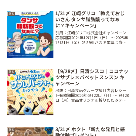
1/31〆 江崎グリコ「教えておじ
懸賞
いさん タンサ脂肪酸ってなぁ
に？キャンペーン」
引用：江崎グリコ株式会社キャンペーン
応募期間2024年12月1日（日） 〜 2025年
1月31日（金）23:59※ハガキ応募は当日
消印有効レシート有効期間2024年12月1
日（日） 〜 2025年1月31日（金）当選商
品・当選人数1個コース...
【9/28〆】日清シスコ｜ココナッ
懸賞
ツサブレ×パペットスンスン キ
ャンペーン
出典：日清食品グループ項目内容レシー
ト有効期間2026年6月22日（月）〜 9月28
日（月）賞品オリジナル折りたたみテー
ブル当選人数320名締切日2026年9月28日
（月）23:59条件対象商品1個以上購入方
法Web応募📱 Web応募応募フ...
3/31〆 ホクト「新たな発見と感
懸賞
動体験プレゼント」