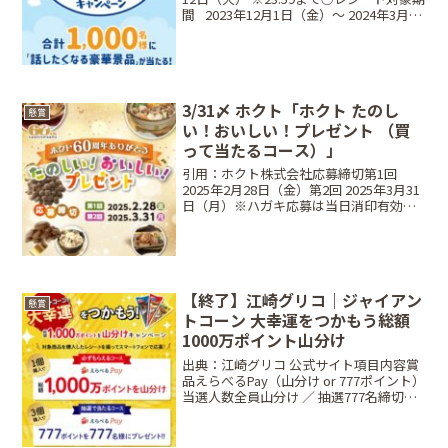
間⠀2023年12月1日（金）〜 2024年3月12
日（火）※23:59○当選商品・当選人数
⠀A賞 話したくなる体験コース：10個で応
募星野リゾート 宿...
3/31〆 ホクト「ホクト たのし
懸賞
い！おいしい！プレゼント （買
って当たるコース）」
引用：ホクト株式会社応募締切第1回
2025年2月28日（金）第2回 2025年3月31
日（月）※ハガキ応募は当日消印有効、
Web・LINE応募は当日23:59レシート有効
期間2025年1月1日（水）～2025年3月31
日（月）当選商品・当...
【終了】江崎グリコ｜ジャイアン
懸賞
トコーン 大幸運をつかもう総額
1000万ポイント山分け
出典：江崎グリコ 公式サイト項目内容賞
品えらべるPay（山分け or 777ポイント）
当選人数全員山分け ／ 抽選777名締切日
2026年3月8日（日）23:59条件対象商品1
個または3個購入のレシートで応募方法
Web応募限定（Glicoメ...