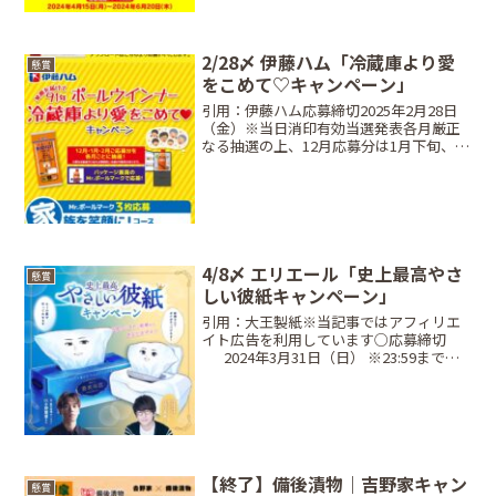
品・当選人数...
2/28〆 伊藤ハム「冷蔵庫より愛
懸賞
をこめて♡キャンペーン」
引用：伊藤ハム応募締切2025年2月28日
（金）※当日消印有効当選発表各月厳正
なる抽選の上、12月応募分は1月下旬、1
月応募分は2月下旬、2月応募分は3月下旬
頃に景品の発送をもって発表。※いとう
和牛はお届け希望日を伺い、発送※異な
る抽選月で...
4/8〆 エリエール「史上最高やさ
懸賞
しい彼紙キャンペーン」
引用：大王製紙※当記事ではアフィリエ
イト広告を利用しています○応募締切
⠀⠀2024年3月31日（日） ※23:59まで○
レシート対象期間⠀2024年2月1日
（木）〜 2024年3月31日（日）※23:59○
当選商品・当選人数⠀小野賢章さん、...
【終了】備後漬物｜吉野家キャン
懸賞