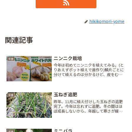
hikikomori-yome
関連記事
ニンニク栽培
菜園
今年は初めてニンニクを植えてみる。(と
りあえずポット植えで苗作り)鱗片ごとに
分けて植えるのは分かるけど、皮をむ
く・むかない。どっちやねーん！と思い
つつ今年は全部むいてから植え付け。コ
ンパニオンプランツとして優秀ぽいイメ
ージだったから2ネット...
玉ねぎ追肥
菜園
昨年、11月に植え付けした玉ねぎの追肥
完了。今年は忘れずに追肥。冬の間はほ
ぼ成長しないから、年越して寒さが緩ん
で根が動き出すタイミングで追肥。量も1
㎡当たり化肥20〜30gとか書いてあるけ
ど寒さが緩んで成長が始まる時期ってい
つ？？1㎡当たり...
ミニバラ
菜園