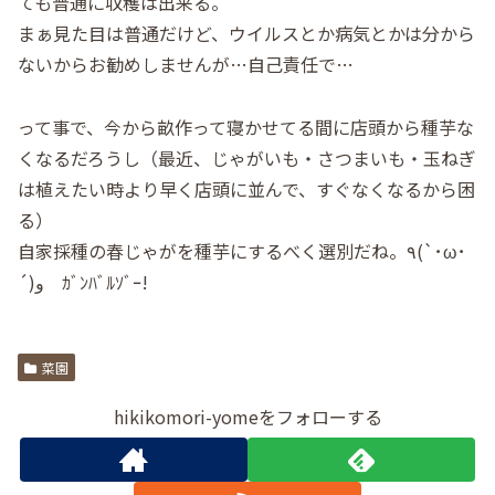
ても普通に収穫は出来る。
まぁ見た目は普通だけど、ウイルスとか病気とかは分から
ないからお勧めしませんが…自己責任で…
って事で、今から畝作って寝かせてる間に店頭から種芋な
くなるだろうし（最近、じゃがいも・さつまいも・玉ねぎ
は植えたい時より早く店頭に並んで、すぐなくなるから困
る）
自家採種の春じゃがを種芋にするべく選別だね。٩(`･ω･
´)و ｶﾞﾝﾊﾞﾙｿﾞｰ!
菜園
hikikomori-yomeをフォローする