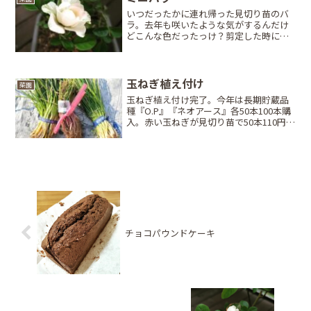
いつだったかに連れ帰った見切り苗のバ
ラ。去年も咲いたような気がするんだけ
どこんな色だったっけ？剪定した時にダ
メ元で挿した鉢間違えた?!よく分からん。
今年は置き場所に気を遣わず葉焼けさせ
ちゃったけど、何とか咲いてくれてあり
がとー(人*´∀｀)...
玉ねぎ植え付け
菜園
玉ねぎ植え付け完了。今年は長期貯蔵品
種『O.P』『ネオアース』各50本100本購
入。赤い玉ねぎが見切り苗で50本110円
(税込)で棚落ちてたので買ってしまった…
3玉くらい収穫出来たら110円の元は取れ
るかな。( *´艸｀)ｸｽｸｽ肥料・畝作...
チョコパウンドケーキ