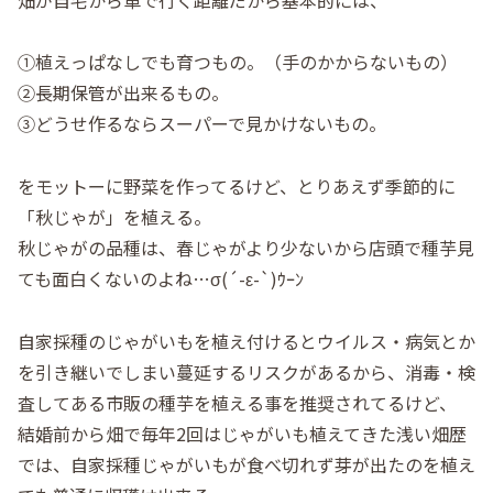
①植えっぱなしでも育つもの。（手のかからないもの）
②長期保管が出来るもの。
③どうせ作るならスーパーで見かけないもの。
をモットーに野菜を作ってるけど、とりあえず季節的に
「秋じゃが」を植える。
秋じゃがの品種は、春じゃがより少ないから店頭で種芋見
ても面白くないのよね…σ(´-ε-`)ｳｰﾝ
自家採種のじゃがいもを植え付けるとウイルス・病気とか
を引き継いでしまい蔓延するリスクがあるから、消毒・検
査してある市販の種芋を植える事を推奨されてるけど、
結婚前から畑で毎年2回はじゃがいも植えてきた浅い畑歴
では、自家採種じゃがいもが食べ切れず芽が出たのを植え