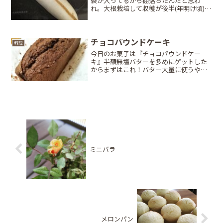
裂が入ってるから棚落ちたんだと思わ
れ。大根栽培して収穫が後半(年明け頃)に
なっていくと家庭菜園ならこんな感じに
割れてて、普通に食べてましたよ。(´ㅂ
`;)ちなみにスが入ってなかったし全然問
題なし！(スが...
チョコパウンドケーキ
料理
今日のお菓子は『チョコパウンドケー
キ』半額無塩バターを多めにゲットした
からまずはこれ！バター大量に使うや
つ！(o´艸`)いつも通り、砂糖を減らして
ラム酒多めで♪後は、粉糖・カット・ラ
ッピング。ﾙﾝﾙﾝ((´I `*))♪_φ(･_･薄力粉 ...
ミニバラ
メロンパン