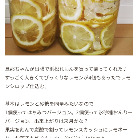
旦那ちゃんが出張で浜松れもんを買って帰ってくれた♪
すっごく大きくてびっくりなレモンが4個もあったでレモ
ンシロップ仕込む。
基本はレモンと砂糖を同量みたいなので
1個使ってはちみつバージョン。3個使って氷砂糖おんりー
バージョン。出来上がりは来月かな？
果実を刻んで炭酸で割ってレモンスカッシュにレモネー
ド…お菓子も作りたいな…((o(´∀｀)o))ﾜｸﾜｸ