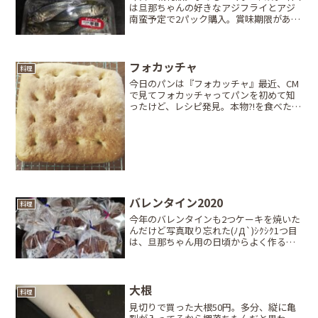
は旦那ちゃんの好きなアジフライとアジ
南蛮予定で2パック購入。賞味期限があれ
なので帰宅後すぐ処理していく。٩( 'ω'
)و(素人の拙い捌きですがご了承ください
ませ…)まずは両側のゼイゴを取って…ウ
ロコ...
フォカッチャ
料理
今日のパンは『フォカッチャ』最近、CM
で見てフォカッチャってパンを初めて知
ったけど、レシピ発見。本物?!を食べた事
が無いから、どんなパンか分からずかな
り怪しいけど外はカリッと中はフワッと
焼けました。(フォカッチャこんな感じて
焼けたけど合って...
バレンタイン2020
料理
今年のバレンタインも2つケーキを焼いた
んだけど写真取り忘れた(ﾉД`)ｼｸｼｸ1つ目
は、旦那ちゃん用の日頃からよく作るラ
ム酒が利いた『チョコケーキ』2つ目は、
写真の新作。ラム酒が利いた『チョコパ
ウンドケーキ』旦那ちゃんに作るついで
に事務所に...
大根
料理
見切りで買った大根50円。多分、縦に亀