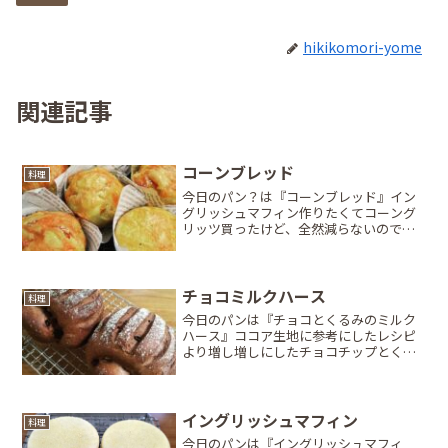
hikikomori-yome
関連記事
コーンブレッド
料理
今日のパン？は『コーンブレッド』イン
グリッシュマフィン作りたくてコーング
リッツ買ったけど、全然減らないのでベ
ーコン・コーン・チーズ入のチーズトッ
ピングで作成♪翌朝の朝食で実食。ん
ー…口の中の水分激しく持ってかれて詰
まった(笑)旦那ちゃんの反...
チョコミルクハース
料理
今日のパンは『チョコとくるみのミルク
ハース』ココア生地に参考にしたレシピ
より増し増しにしたチョコチップとくる
みを欲張りに巻き込んで成形。翌朝、リ
ベイクしたクラストはサックリなのに中
はふわふわもっちり。巻き込んだ具材は
チョコチップがトロトロに...
イングリッシュマフィン
料理
今日のパンは『イングリッシュマフィ