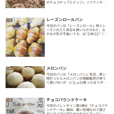
のチョコチップとナッツ」ってクッキー
が美味しかったけど、最近見かけない…
(ノд・。) ｸﾞｽﾝって事でチョコチップと自
作八朔ピール・ナッツで自作。サックリ
感？ガリガリ感が...
レーズンロールパン
料理
今日のパンは『レーズンロール』味とレ
ーズンの入り具合は良いんだけれど、な
かなか形が不揃いです。(((*≧艸≦)ﾌﾟﾌﾟｯ
ロールパン成型は難しい…練習あるの
み！
メロンパン
料理
今日のパンは『メロンパン』先日、買い
物行ったらメロンパンの移動販売が来て
て良い匂いが…(ﾉ≧ڡ≦)買ったほうが安
いんだろうけど、ガリガリの分厚いクッ
キー生地が好きだから作った(笑)シリコン
のマフィン型にパン生地入れてクッキー
生地のっけて焼い...
チョコパウンドケーキ
料理
今年のバレンタイン第1弾は『チョコパウ
ンドケーキ』毎回、雑い性格なので厚さ
がバラバラな切り分けだけどラッピング