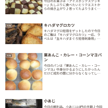
今日のお菓子は『アイスボックスクッキ
ー』久しぶりに食べたいとリクエストか
らの焼き上がり♪思ってたよりうまく市
松模様に出来てびっくり(笑)それにしても
サクサク系クッキーは使うバターの量が
半端ない…何作ってもお菓子はそうだけ
ど100gは余裕で消...
キハダマグロカツ
料理
キハダマグロ短冊をゲットしたので今日
のご飯は『キハダマグロカツ』一応、ラ
ベルは「生キハダまぐろ短冊刺身用」っ
てなってたけど、刺身用って部分が塗り
つぶされてたから加熱用。って事なんだ
ろうけどお刺身用の切れ端100gが58円で
1パック256円(...
栗あんこ・カレー・コーンマヨパ
料理
ン
今日のパンは『栗あんこ・カレー・コー
ンマヨ』中身分かるようにしたかったん
だけど成形の間に分からなくなってしま
った(;^_^Aってことでロシアンルーレッ
トパン？こういうときに限って上手に閉
じれてて裏を見てもハミってない…中身
非公開で旦那ちゃん...
小あじ
料理
今日の戦利品。小あじ110円の半額♪今回