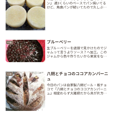
ン』 週3くらいのペースでパン焼いてる
けど、角食パンが続いてたので久しぶ
り。 我が家にセルクルは無いので100均
の厚焼きホットケーキの型で代用。 他に
もハートとか猫の型でもうまく作れて可
愛いんだけど今日は丸...
ブルーベリー
料理
生ブルーベリーを店頭で見かけたのでジ
ャムって言うよりソース？へ加工。この
ジャムから色々作りたいから果実をなる
べく潰さず、少し緩めで完成させたけ
ど…味見で減っちゃった(笑)プリン…ムー
ス…マフィン…ベーグル…チーズケー
キ…色々作りたいけど全然...
八朔とチョコのココアカンパーニ
料理
ュ
今日のパンは自家製八朔ピール・板チョ
コで『八朔とチョコのココアカンパーニ
ュ』相変わらず大雑把だから具が片方に
寄って不公平だったけど焼きたてはチョ
コがトロトロで美味。ハードパンは旦那
ちゃんも好きなので好評でした！d(`･
∀･)b