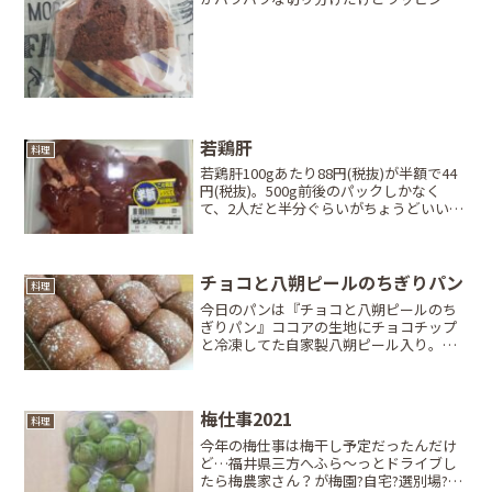
完了。どのレシピも作っていくうちに大
元の分量から、かなりアレンジされて旦
那ちゃん好みの、ラム酒多めの甘さ控え
め♪
若鶏肝
料理
若鶏肝100gあたり88円(税抜)が半額で44
円(税抜)。500g前後のパックしかなく
て、2人だと半分ぐらいがちょうどいいん
だけど…立ち止まって悩む…とりあえず
買ったら帰ってすぐ下処理するのは決定
事項。そこから調理と、ご飯までの時間
考えると...
チョコと八朔ピールのちぎりパン
料理
今日のパンは『チョコと八朔ピールのち
ぎりパン』ココアの生地にチョコチップ
と冷凍してた自家製八朔ピール入り。チ
ョコチップと八朔ピールは各50g投入。
DAISOで買ったシリコンケーキ型(20×20)
が使い勝手抜群でケーキ焼かずにちぎり
パンしか焼...
梅仕事2021
料理
今年の梅仕事は梅干し予定だったんだけ
ど…福井県三方へふら～っとドライブし
たら梅農家さん？が梅園?自宅?選別場?で