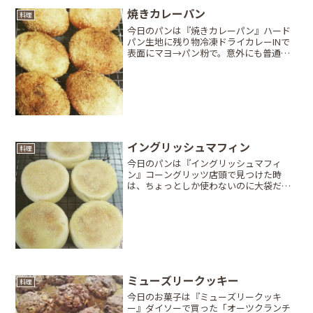
焼きカレーパン
料理
今日のパンは『焼きカレーパン』ハード
パン生地に残り物冷凍ドライカレーINで
表面にマヨ→パン粉で。意外にも普通に
焼きカレーパンで美味しくいただきまし
た。次は事前にパン粉を炒って色を付け
てから使おうかな？見た目がイマイチ
（笑）
イングリッシュマフィン
料理
今日のパンは『イングリッシュマフィ
ン』コーングリッツ店頭で見つけた時
は、ちょっとしか使わないのに大袋だっ
たけど絶対イングリッシュマフィン作り
たい！即買い。そして意外と価格も安
い！セルクル型もなく、思いつきで100均
の厚焼きホットケーキ型で成...
ミューズリークッキー
料理
今日のお菓子は『ミューズリークッキ
ー』ダイソーで買った「オーツクランチ