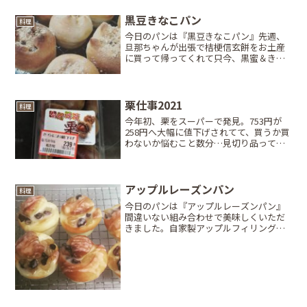
黒豆きなこパン
料理
今日のパンは『黒豆きなこパン』先週、
旦那ちゃんが出張で桔梗信玄餅をお土産
に買って帰ってくれて只今、黒蜜＆きな
こブーム到来中。(,,•д•,,)ﾝﾏｯ!!いつものパ
ン生地にきなこを入れて、冷凍していた
自家製黒豆煮を包む。十字に切ってバタ
ー挟ん...
栗仕事2021
料理
今年初、栗をスーパーで発見。753円が
258円へ大幅に値下げされてて、買うか買
わないか悩むこと数分…見切り品って事
はカビてる？虫がいる？下側の見えない
のはヤられてる？…目立った外傷なし！
25個前後？半分ダメでも栗ご飯にして2回
分はある…25...
アップルレーズンパン
料理
今日のパンは『アップルレーズンパン』
間違いない組み合わせで美味しくいただ
きました。自家製アップルフィリングは
甘さ控えめで酸味を利かせて甘めの生地
が合う！アイシングもしたけど…どうも
苦手です。見た目イマイチ( ；∀；)