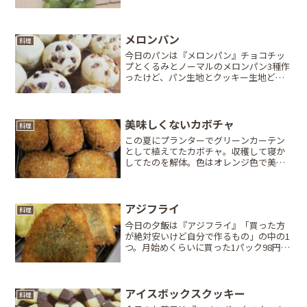
看板上げてたら寄るっしょ(笑)青梅の選別
をしておられた自宅前？の軒下へ案内さ
れて「何キロですか？」と聞かれても…
価格とか何も書い...
メロンパン
料理
今日のパンは『メロンパン』チョコチッ
プとくるみとノーマルのメロンパン3種作
ったけど、パン生地とクッキー生地どっ
ちに具を入れるか迷った…きっとこれが
見栄え的にも正解なはず！甘すぎる物が
得意じゃない旦那ちゃんも食べれるよう
に、パンは少し甘めだけ...
美味しくないカボチャ
料理
この夏にプランターでグリーンカーテン
として植えてたカボチャ。収穫して寝か
してたのを解体。色はオレンジ色で美味
しそうなんだけど肉薄。今までの経験
上、自家栽培のカボチャは肉薄で味がい
まいちな事が多いから少しレンチンして
味見。…Σ(=ω=;)よく...
アジフライ
料理
今日の夕飯は『アジフライ』「買った方
が絶対安いけど自分で作るもの」の中の1
つ。月始めくらいに買った1パック98円7
匹入のアジを開いて冷凍していたのを使
用。ちなみに頭と中骨は捌いた日に味噌
汁の出汁に使用済。先日にんにく醤油で
漬け込んだ大葉を、...
アイスボックスクッキー
料理