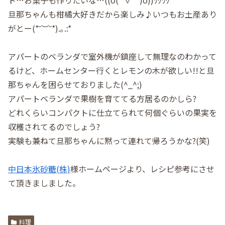
旦那ちゃんも柑橘大好きだから楽しみ♪いつもお土産あり
がとー(*˘︶˘*).｡.:*
アパートのベランダで室外機が鎮座して無理なのわかって
るけど、ホームセンター行くとレモンの木が欲しい!!と旦
那ちゃんを困らせておりました(^_^;)
アパートベランダで果樹を育ててる方居るのかしら?
どれくらいコンパクトに仕立てられて何個ぐらいの果実を
収穫されてるのでしょう?
実験も兼ねて旦那ちゃんに黙って連れて帰ろうかな?(笑)
⠀
中日本氷砂糖(株)
様ホームページより、レシピ参考にさせ
て頂きましました。
料理