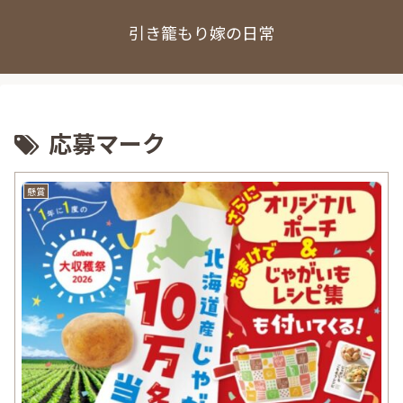
引き籠もり嫁の日常
応募マーク
懸賞