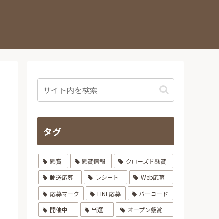
タグ
懸賞
懸賞情報
クローズド懸賞
郵送応募
レシート
Web応募
応募マーク
LINE応募
バーコード
開催中
当選
オープン懸賞