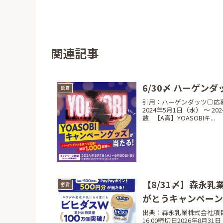
関連記事
6/30〆 ハーゲン
懸賞
引用：ハーゲンダッツ○応募受
2024年5月1日（水） 〜
数⠀【A賞】YOASOBIキ...
【8/31〆】森永乳
懸賞
がとうキャンペー
出典：森永乳業株式会社項目内
16:00締切日2026年8月3