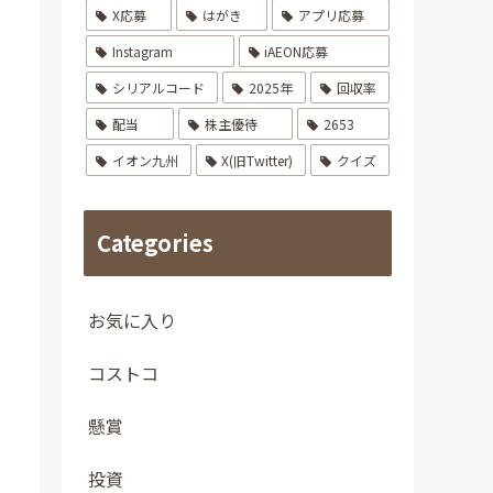
X応募
はがき
アプリ応募
Instagram
iAEON応募
シリアルコード
2025年
回収率
配当
株主優待
2653
イオン九州
X(旧Twitter)
クイズ
Categories
お気に入り
コストコ
懸賞
投資