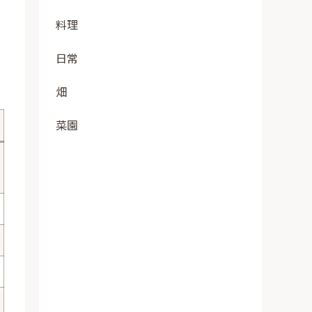
料理
日常
畑
菜園