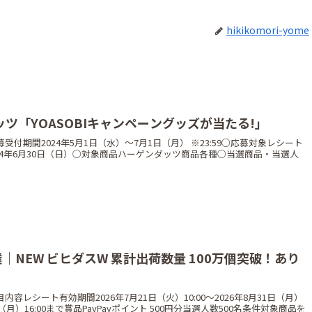
hikikomori-yome
ダッツ「YOASOBIキャンペーングッズが当たる!」
付期間2024年5月1日（水）〜7月1日（月） ※23:59○応募対象レシート
 2024年6月30日（日）○対象商品ハーゲンダッツ商品各種○当選商品・当選人
業｜NEW ビヒダスW 累計出荷数量 100万個突破！あり
ン
容レシート有効期間2026年7月21日（火）10:00〜2026年8月31日（月）
1日（月）16:00まで賞品PayPayポイント 500円分当選人数500名条件対象商品を