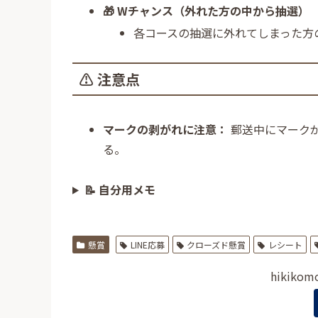
🎁 Wチャンス（外れた方の中から抽選）
各コースの抽選に外れてしまった方
⚠️ 注意点
マークの剥がれに注意：
郵送中にマーク
る。
📝 自分用メモ
懸賞
LINE応募
クローズド懸賞
レシート
hikiko