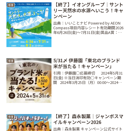
【終了】イオングループ｜サント
懸賞
リー天然水の水源へいこう！キャ
ンペーン
出典：いいことナビ Powered by AEON
Compass項目内容レシート有効期間2026
年6月26日(金)～7月31日(金)賞品A賞：水
源ツアーの旅、B賞：商品券10,000円分、
C賞：商品券5,000円分当選人数抽選（A
賞:90...
5/31〆 伊藤園「東北のブランド
懸賞
米が当たる！キャンペーン」
引用：伊藤園○応募締切⠀⠀2024年5月31
日(金) ※当日消印有効○キャンペーン期
間⠀2024年3月25日（月）00:00～2024年5
月31日（金）※当日消印有効○当選商
品・当選人数⠀1P：選べる東北六県ブラ
ンド米 2kg青森県産『青天...
【終了】森永製菓｜ジャンボスマ
懸賞
イルキャンペーン2026
出典：森永製菓 キャンペーン公式サイト