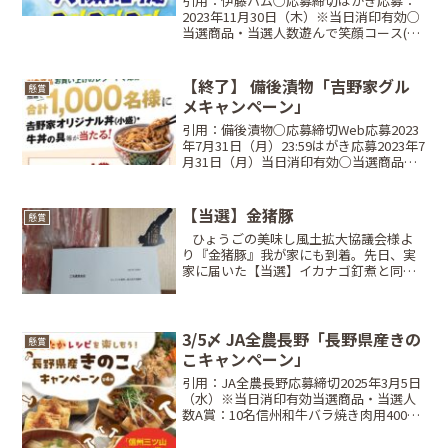
引用：伊藤ハム○応募締切はがき応募：
2023年11月30日（木）※当日消印有効○
当選商品・当選人数遊んで笑顔コース(4
枚コース)ユニバーサル・スタジオ・ジャ
パン1デイ・スタジオ・パス(ペア)···300
名買って笑顔コース(2枚コース)JCB...
【終了】 備後漬物「吉野家グル
懸賞
メキャンペーン」
引用：備後漬物○応募締切Web応募2023
年7月31日（月）23:59はがき応募2023年7
月31日（月）当日消印有効○当選商品・
当選人数A賞吉野家オリジナル丼（小盛）
+吉野家冷凍食品「牛丼の具」セット内
容：吉野家オリジナル丼（小盛）1個、...
【当選】金猪豚
懸賞
⠀ひょうごの美味し風土拡大協議会様よ
り『金猪豚』我が家にも到着。先日、実
家に届いた【当選】イカナゴ釘煮と同じ
懸賞。こっちも6口ぐらい応募したと記
憶。兵庫県淡路島産いのぶた。『金猪
豚』ゴールデン・ボア・ポークは初対面
だから食べるの楽しみ♪そも...
3/5〆 JA全農長野「長野県産きの
懸賞
こキャンペーン」
引用：JA全農長野応募締切2025年3月5日
（水）※当日消印有効当選商品・当選人
数A賞：10名信州和牛バラ焼き肉用400gB
賞：20名長野県産北信州こしひかり一番
開花 5kgC賞：30名長野県JA産きのこ詰