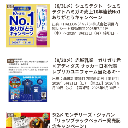
【8/31〆】シュミテクト｜シュミ
懸賞
テクトハミガキ売上10年連続No1
ありがとうキャンペーン
出典：HALEONジャパン株式会社項目内
容レシート有効期間2026年7月1日
（水）〜2026年8月31日（月）締切日
2026年8月31日（月）23:59まで賞品えら
べるPay 10,000円分当選人数1,010名条件
対象のシュミテクト商品を...
【9/30〆】赤城乳業｜ガリガリ君
懸賞
×アディダス サッカー日本代表
レプリカユニフォーム当たるキャ
ンペーン
出典：赤城乳業項目内容締切日【第1回】
2026年5月31日（日）【第2回】2026年6
月30日（火）【第3回】2026年9月30日
（水）※当日消印有効賞品アディダス サ
ッカー日本代表 2026 ホーム レプリカ ユ
ニフォーム当選人数合計1,...
5/2〆 モンデリーズ・ジャパン
懸賞
「リッツブラックペッパー発売記
念キャンペーン」