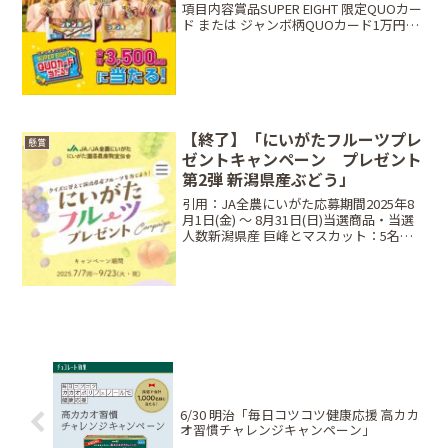
項目内容賞品SUPER EIGHT 限定QUOカー
ド または ジャンボ柄QUOカード1万円分
当選人数抽選で合計 3,500名レシート有効
期間2026年3月19日（木）〜 6月30日
（火） ※LINE応募...
【終了】「にいがたフルーツプレ
懸賞
ゼントキャンペーン プレゼント
第2弾 新潟県産ぶどう」
引用：JA全農にいがた応募期間2025年8
月1日(金) ～ 8月31日(日)当選商品・当選
人数新潟県産 巨峰とマスカット：5名応
募方法キャンペーンサイトの応募フォー
ムより、クイズとアンケートに回答し応
募
6/30 明治「毎日コツコツ健康応援 高カカ
オ習慣チャレンジキャンペーン」