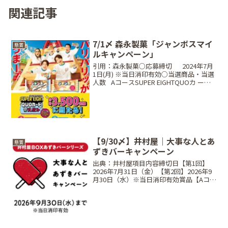
関連記事
7/1〆 森永製菓「ジャンボスマイ
懸賞
ルキャンペーン」
引用：森永製菓○応募締切⠀⠀2024年7月
1日(月) ※当日消印有効○当選商品・当選
人数⠀AコースSUPER EIGHTQUOカ ード
500円分・・・3,000名Bコースジャンボ柄
QUOカード 10,000円分・・・500名○対
象商品⠀⠀チ...
【9/30〆】井村屋｜大事な人とあ
懸賞
ずきバーキャンペーン
出典：井村屋項目内容締切日【第1回】
2026年7月31日（金）【第2回】2026年9
月30日（水）※当日消印有効賞品【Aコー
ス】JCBギフトカード5万円分【Bコー
ス】井村屋商品詰め合わせ（3,000円相
当）【Cコース】あずきバーオリジナル
Q...