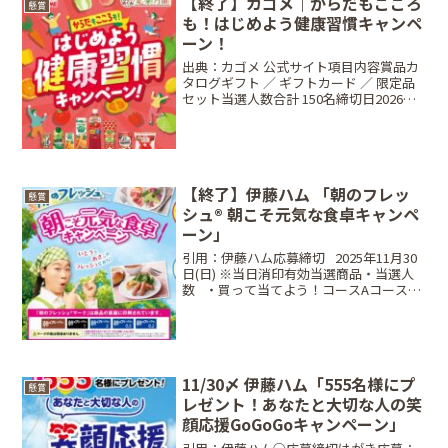
【終了】カゴメ｜からだもこころ
懸賞
も！はじめよう健康習慣キャンペ
ーン！
出典：カゴメ 公式サイト項目内容賞品カ
タログギフト ／ ギフトカード ／ 限定品
セット当選人数合計 150名締切日2026年2
月8日（日）23:59条件対象店舗にて対象
商品1品以上を含むレシートで応募方法
Web応募限定📱 Web応募Web応...
【終了】伊藤ハム 「朝のフレッ
懸賞
シュ® 朝こそ元気な食卓キャンペ
ーン」
引用：伊藤ハム応募締切⠀2025年11月30
日(日) ※当日消印有効当選商品・当選人
数⠀・買って当てよう！コースAコース
（朝のフレッシュ®マーク3点）：50名銀
座千疋屋 銀座ストレートジュース10本 ＆
アデリア つよいこグラス6個 セット...
11/30〆 伊藤ハム「555名様にプ
懸賞
レゼント！あなたと大切な人の笑
顔応援GoGoGoキャンペーン」