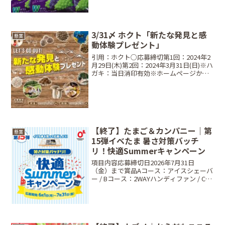
3/31〆 ホクト「新たな発見と感
懸賞
動体験プレゼント」
引用：ホクト○応募締切第1回：2024年2
月29日(木)第2回：2024年3月31日(日)※ハ
ガキ：当日消印有効※ホームページから
の応募(プレゼント1のみ)：当日23:59○当
選商品・当選人数Present1 答えて当た
る！ハガキ・ホームペ...
【終了】たまご＆カンパニー｜第
懸賞
15弾イベたま 暑さ対策バッチ
リ！快適Summerキャンペーン
項目内容応募締切日2026年7月31日
（金）まで賞品Aコース：アイスシェーバ
ー / Bコース：2WAYハンディファン / Cコ
ース：giftee Cafe Box 500円分当選人数
抽選で合計200名（A:30名、B:70名、
C:100名）...