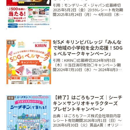
引用：モンデリーズ・ジャパン応募締切
2025年5月2日（金）23:59レシート有効期
間2025年3月24日（月）～ 4月30日（水）
当選商品・当選人数Aコース：100名独歩
ビール6本&金太郎ソーセージセット・ピ
ルスナー330ml×2本・デュ...
9/5〆 キリンビバレッジ「みんな
懸賞
で地域の小学校を全力応援！SDG
ｓベルマークキャンペーン」
引用：KIRIN○応募締切2024年9月5日
（木）※当日消印有効○キャンペーン期
間2024年7月10日（水）〜 2024年8月31
日（土）○対象商品●キリン 生茶
525ml●キリン 生茶 ほうじ煎茶 525ml●
小岩井 純水果汁シリーズ ...
【終了】はごろもフーズ｜シーチ
懸賞
キン×サンリオキャラクターズ
プレゼントキャンペーン
出典：はごろもフーズ株式会社項目内容
レシート有効期間2026年3月1日（日）〜
2026年6月30日（火）賞品A賞：オリジナ
ルぬいぐるみ6種、B賞：チェーンマスコ