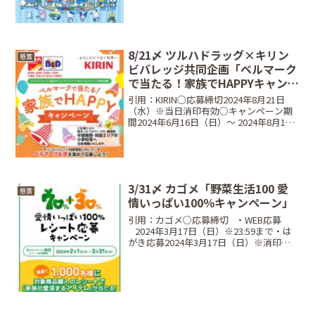
ット6種、C賞：オリジナルエプロンセッ
ト2色ペア当選人数合計1,500名（A賞...
8/21〆 ツルハドラッグ×キリン
懸賞
ビバレッジ共同企画「ベルマーク
で当たる！家族でHAPPYキャンペ
ーン」
引用：KIRIN○応募締切2024年8月21日
（水）※当日消印有効○キャンペーン期
間2024年6月16日（日）〜 2024年8月15
日（木）○対象商品●キリン 生茶
525ml●キリン 生茶 ほうじ煎茶 525ml●
小岩井 純水果汁シリーズ...
3/31〆 カゴメ「野菜生活100 愛
懸賞
情いっぱい100％キャンペーン」
引用：カゴメ○応募締切⠀・WEB応募
⠀2024年3月17日（日）※23:59まで・は
がき応募2024年3月17日（日）※消印有
効○レシート対象期間⠀2024年2月1日
（木）〜 2024年3月31日（日）○当選商
品・当選人数⠀5本コースJTB...