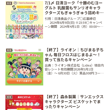
7/1〆 日清ヨーク「十勝のむヨー
懸賞
グルト 乳酸菌もサンリオキャラ
クターズもぎゅうぎゅう詰めキャ
ンペーン」
引用：日清食品グループ○応募締切
⠀⠀2024年6月9日(日) ※23:59○キャンペ
ーン期間⠀2024年4月1日（月）00:00～
2024年6月9日（日）23:59○当選商品・当
選人数⠀1本購入コースサンリオキャラク
ターズ マスコット ぎゅ...
【終了】ライオン｜ちびまる子ち
懸賞
ゃん 毎日フロスはじまるよ～！
買って当たるキャンペーン
出典：ライオン株式会社（Lidea）項目内
容レシート有効期間2026年5月1日
（金）〜 6月30日（火）賞品300円コー
ス：描き下ろしQUOカード、800円コー
ス：お椀＋箸置きペアセット＋グルメカ
タログギフト当選人数合計1,200名
（300...
【終了】森永製菓｜サンエックス
懸賞
キャラクターズ ビスケットでま
ったりキャンペーン