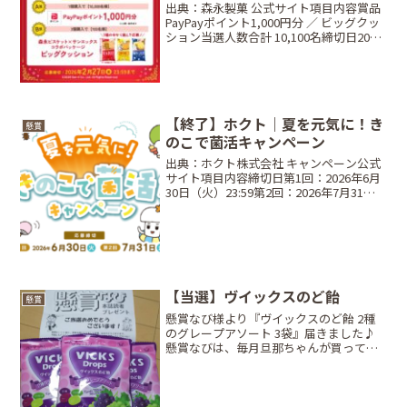
出典：森永製菓 公式サイト項目内容賞品
PayPayポイント1,000円分 ／ ビッグクッ
ション当選人数合計 10,100名締切日2026
年2月27日（金）条件対象商品を規定個数
購入したレシートで応募方法Web応募限
定📱 Web応募Web応募...
【終了】ホクト｜夏を元気に！き
懸賞
のこで菌活キャンペーン
出典：ホクト株式会社 キャンペーン公式
サイト項目内容締切日第1回：2026年6月
30日（火）23:59第2回：2026年7月31日
（金）23:59賞品産直きのこセット、ブナ
ピーエコバッグ、えらべるPay 5,000円分
当選人数抽選で合計 1...
【当選】ヴイックスのど飴
懸賞
懸賞なび様より『ヴイックスのど飴 2種
のグレープアソート 3袋』届きました♪
懸賞なびは、毎月旦那ちゃんが買ってく
れて毎回だしてるけど、やっと初当選。
ありがとうございます！m(__)m