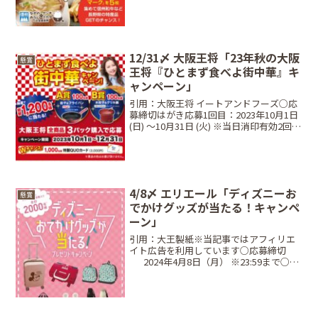
め合わせ対象商品パッケージに信州三...
12/31〆 大阪王将「23年秋の大阪
懸賞
王将『ひとまず食べよ街中華』キ
ャンペーン」
引用：大阪王将 イートアンドフーズ○応
募締切はがき応募1回目：2023年10月1日
(日) 〜10月31日 (火) ※当日消印有効2回
目：2023年11月1日 (水)〜 11月30日 (木)
※当日消印有効3回目：2023年12月1日
(金...
4/8〆 エリエール「ディズニーお
懸賞
でかけグッズが当たる！キャンペ
ーン」
引用：大王製紙※当記事ではアフィリエ
イト広告を利用しています○応募締切
⠀⠀2024年4月8日（月） ※23:59まで○レ
シート対象期間⠀2024年2月1日（木）〜
2024年3月31日（日）○当選商品・当選
人数⠀Aコース：1,000円（税込...