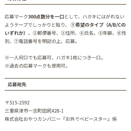
応募マーク
300点数分を一口
として、ハガキにはがれない
ようテープでしっかりと貼り、
①希望のタイプ（A/B/Cの
いずれか）
、②郵便番号、③住所、④氏名、⑤年齢、⑥性
別、⑦電話番号を明記の上、応募。
※一人何口でも応募可、ハガキ1枚につき一口。
※過去の応募マークも使用可。
応募宛先
〒515-2592
三重県津市一志町田尻428-1
株式会社おやつカンパニー『お外でベビースター』係