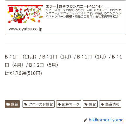
エラー | おやつカンパニー(-^〇^-)／
ベビースターでおなじみの“たっぷりたのしい”「おやつカ
ンパニー」オフィシャルサイトです。お楽しみコンテンツ
やキャンペーン情報・商品のご案内・会社案内等を紹介し
ています。
www.oyatsu.co.jp
B：1口（11月）/ B：1口（1月）/ B：1口（2月）/ B：1
口（4月）/ B：2口（5月）
はがき6通(510円)
懸賞
クローズド懸賞
応募マーク
懸賞
懸賞情報
hikikomori-yome