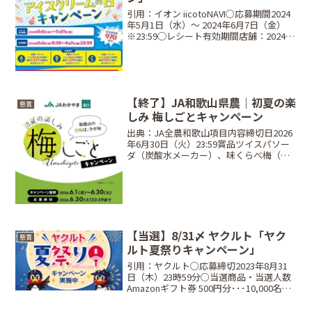
引用：イオン iicotoNAVI○応募期間2024
年5月1日（水）〜 2024年6月7日（金）
※23:59◯レシート有効期間店舗：2024年
5月1日（水）〜 2024年5月31日（金）ネ
ットスーパー：2024年5月1日（水）〜
2024年...
【終了】JA和歌山県農｜初夏の楽
懸賞
しみ 梅しごとキャンペーン
出典：JA全農和歌山項目内容締切日2026
年6月30日（火）23:59賞品ツイスパソー
ダ（炭酸水メーカー）、味くらべ梅（梅
干しセット）当選人数抽選で合計 35名条
件対象商品（和歌山の青梅）を合計500円
（税込）以上購入のレシート画像送信
（合...
【当選】8/31〆 ヤクルト「ヤク
懸賞
ルト夏祭りキャンペーン」
引用：ヤクルト○応募締切2023年8月31
日（木）23時59分○当選商品・当選人数
Amazonギフト券 500円分･･･10,000名W
チャンス オリジナルQUOカード1,000円
分･･･300名○応募方法店頭・自動販売機