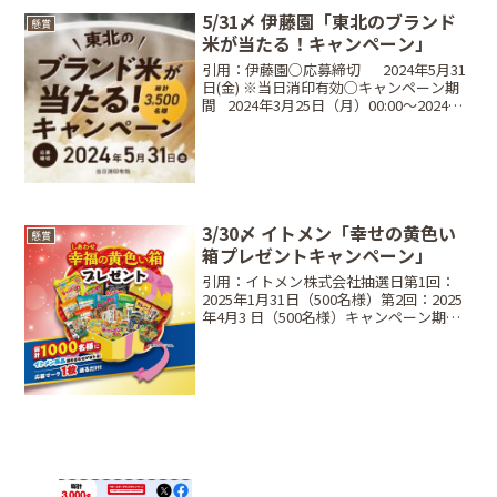
に設置してあるキャ...
5/31〆 伊藤園「東北のブランド
懸賞
米が当たる！キャンペーン」
引用：伊藤園○応募締切⠀⠀2024年5月31
日(金) ※当日消印有効○キャンペーン期
間⠀2024年3月25日（月）00:00～2024年5
月31日（金）※当日消印有効○当選商
品・当選人数⠀1P：選べる東北六県ブラ
ンド米 2kg青森県産『青天...
3/30〆 イトメン「幸せの黄色い
懸賞
箱プレゼントキャンペーン」
引用：イトメン株式会社抽選日第1回：
2025年1月31日（500名様）第2回：2025
年4月3 日（500名様）キャンペーン期間
2025年3月30日 （当日消印有効）当選商
品と当選人数幸せの黄色い箱（イトメン
製品の詰め合わせ）：各回500名...