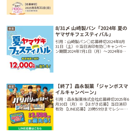
数Aコース：対象商品のバーコード3枚
Amazonギフト券（5,0...
8/31〆 山崎製パン「2024年 夏の
懸賞
ヤマザキフェスティバル」
引用：山崎製パン○応募締切2024年8月
31日（土）※当日消印有効◯キャンペー
ン期間2024年7月1日（月）〜2024年8月
18日（日）○対象商品点数券が付いてい
る商品○当選商品・当選人数⠀Aコース：
3点応募･･･10,000名お菓子の宝箱...
【終了】森永製菓「ジャンボスマ
懸賞
イルキャンペーン」
引用：森永製菓株式会社応募締切2025年6
月30日（月）※【はがき応募】当日消印
有効 【LINE応募】23時59分までレシート
有効期間～ 2025年6月30日（月）当選商
品・当選人数Aコース（1個購入で応
募）：3,000名ジャンボオリジナル...