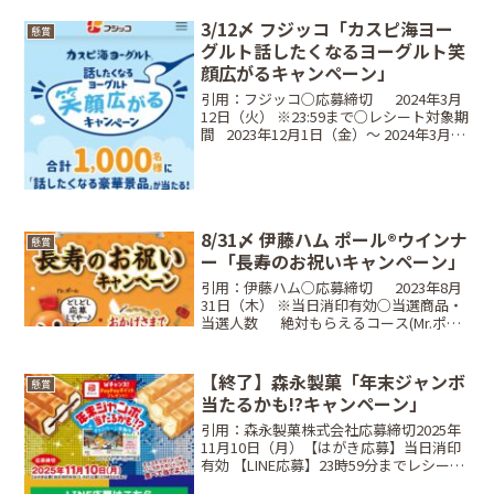
3/12〆 フジッコ「カスピ海ヨー
懸賞
グルト話したくなるヨーグルト笑
顔広がるキャンペーン」
引用：フジッコ○応募締切⠀⠀2024年3月
12日（火） ※23:59まで○レシート対象期
間⠀2023年12月1日（金）〜 2024年3月12
日（火）※23:59○当選商品・当選人数
⠀A賞 話したくなる体験コース：10個で応
募星野リゾート 宿...
8/31〆 伊藤ハム ポール®️ウインナ
懸賞
ー「長寿のお祝いキャンペーン」
引用：伊藤ハム○応募締切⠀⠀2023年8月
31日（木） ※当日消印有効○当選商品・
当選人数⠀⠀絶対もらえるコース(Mr.ポー
ルマーク8枚)⠀全国共通おこめ券(440円
分)⠀抽選で当たるAコース(Mr.ポールマー
ク2枚) ⠀Yogibo Ro...
【終了】森永製菓「年末ジャンボ
懸賞
当たるかも!?キャンペーン」
引用：森永製菓株式会社応募締切2025年
11月10日（月）【はがき応募】当日消印
有効 【LINE応募】23時59分までレシート
有効期間2025年8月18日（月）～ 2025年