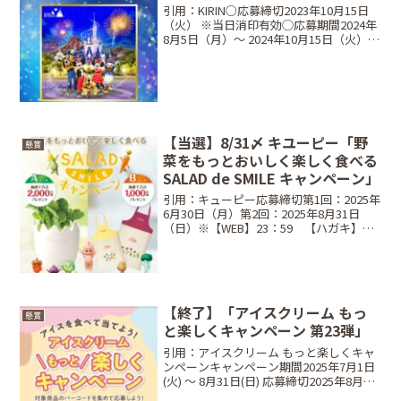
引用：KIRIN○応募締切2023年10月15日
（火） ※当日消印有効◯応募期間2024年
8月5日（月）〜 2024年10月15日（火）○
当選商品・当選人数A 貸切ナイト＆宿泊
コース東京ディズニーリゾート・トイ・
ストーリーホテルご宿泊＆東京...
【当選】8/31〆 キユーピー「野
懸賞
菜をもっとおいしく楽しく食べる
SALAD de SMILE キャンペーン」
引用：キューピー応募締切第1回：2025年
6月30日（月）第2回：2025年8月31日
（日）※【WEB】23：59 【ハガキ】当
日消印有効レシート対象期間2025年6月2
日（月） ～ 2025年8月31日（日）対象商
品キユーピー マヨネーズ...
【終了】「アイスクリーム もっ
懸賞
と楽しくキャンペーン 第23弾」
引用：アイスクリーム もっと楽しくキャ
ンペーンキャンペーン期間2025年7月1日
(火) ～ 8月31日(日) 応募締切2025年8月31
日(日) ※当日消印有効当選商品・当選人