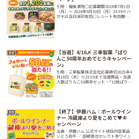
引用：備後漬物○応募期間2024年7月1日
（月）～ 2024年9月30日（月）23:59※ハ
ガキは当日消印有効○レシート有効期間
⠀2024年6月28日（金）～ 2024年9月30日
（月）○当選商品・当選人数⠀・冷凍牛
丼賞吉野家冷凍食品「牛丼...
【当選】4/16〆 三幸製菓「ぱり
懸賞
んこ50周年おめでとうキャンペー
ン」
引用：三幸製菓株式会社応募締切2025年4
月16日（水）※23:59まで当選商品・当選
人数ぱりんこ50周年セット・｢32枚ぱりん
こ (6袋)｣・｢32枚ぱりんこ のり塩 (6袋)｣・
｢ぱりんこオリジナルデザイントート（1
個）｣(functi...
【終了】伊藤ハム｜ポールウイン
懸賞
ナー 冷蔵庫より愛をこめて♥キ
ャンペーン
出典：伊藤ハム 公式サイト項目内容賞品
いとう和牛 ／ 田崎真也セレクト赤ワイン