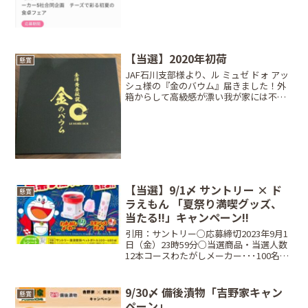
ー】〜 6月30日（火）お受け取り分賞品A
賞：5,000WAON POINTまたは各種商品券
5,000円分、B賞：バ...
【当選】2020年初荷
懸賞
JAF石川支部様より、ル ミュゼ ドォ アッ
シュ様の『金のバウム』届きました！外
箱からして高級感が漂い我が家には不釣
り合いですが、中身も金箔が散りばめら
れ豪華！甘さ控えめしっとりした生地に
外側はサクッとした食感。そしてハチミ
ツの香り…語彙力...
【当選】9/1〆 サントリー × ド
懸賞
ラえもん 「夏祭り満喫グッズ、
当たる!!」キャンペーン!!
引用：サントリー○応募締切2023年9月1
日（金）23時59分○当選商品・当選人数
12本コースわたがしメーカー･･･100名4
本コースステンレスボトル･･･900名○対
象商品サントリー清涼飲料ペットボトル
（容量300ml～680ml）※とろ...
9/30〆 備後漬物「吉野家キャン
懸賞
ペーン」