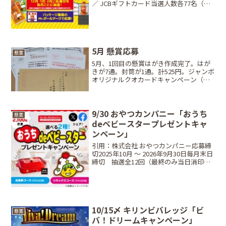
／ JCBギフトカード当選人数各77名（合
計 231名）締切日2026年2月28日（土）
※当日消印有効条件対象商品の「Mr.ポー
ルマーク」を必要枚数方法ハガキ...
5月 懸賞応募
懸賞
5月、1回目の懸賞はがき作成完了。はが
きが7通。封筒が1通。計525円。ジャンボ
オリジナルクオカードキャンペーン（残
り日）○応募締切6月30日（当日消印有
効）○当選商品・当選人数Aコース：関ジ
ャニ∞クオカード500円分／3,000名様Bコ
ー...
9/30 おやつカンパニー「おうち
懸賞
deベビースタープレゼントキャ
ンペーン」
引用：株式会社 おやつカンパニー応募締
切2025年10月 〜 2026年9月30日毎月末日
締切 抽選全12回（最終のみ当日消印有
効）当選商品・当選人数選べる2つのおう
ちdeベビースターグッズお食事コース
（600点応募）：各回45名ベビースタ...
10/15〆 キリンビバレッジ「ビ
懸賞
バ！ドリームキャンペーン」