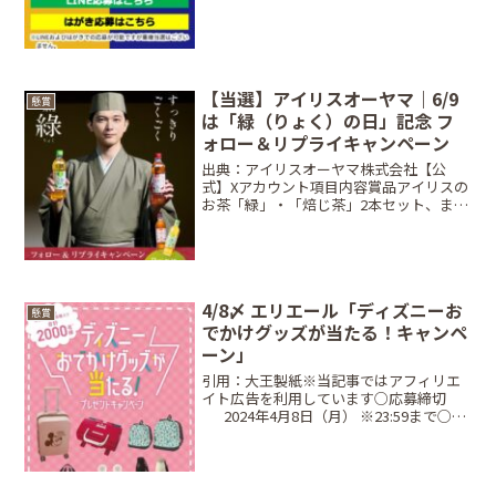
11月10日（月）当選商品・当選人数●A
コース（12個購入で応募）...
【当選】アイリスオーヤマ｜6/9
懸賞
は「緑（りょく）の日」記念 フ
ォロー＆リプライキャンペーン
出典：アイリスオーヤマ株式会社【公
式】Xアカウント項目内容賞品アイリスの
お茶「緑」・「焙じ茶」2本セット、また
は「緑」1年分当選人数抽選で合計
30,010名締切日2026年6月9日（火）10:00
〜 6月15日（金）23:59条件公式ア...
4/8〆 エリエール「ディズニーお
懸賞
でかけグッズが当たる！キャンペ
ーン」
引用：大王製紙※当記事ではアフィリエ
イト広告を利用しています○応募締切
⠀⠀2024年4月8日（月） ※23:59まで○レ
シート対象期間⠀2024年2月1日（木）〜
2024年3月31日（日）○当選商品・当選
人数⠀Aコース：1,000円（税込...