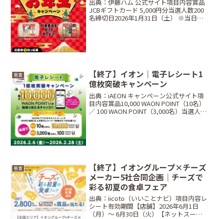
出典：伊藤ハム 公式サイト項目内容賞品
JCBギフトカード 5,000円分当選人数200
名締切日2026年1月31日（土） ※当日消
印有効条件対象商品の応募券 1枚方法ハ
ガキ応募限定📱 Web応募なし（ハガキ応
募のみ）📮 ハガキ応募専用ハガキ...
【終了】イオン｜電子レシート1
懸賞
億枚突破キャンペーン
出典：iAEON キャンペーン公式サイト項
目内容賞品10,000 WAON POINT（10名）
／ 100 WAON POINT（3,000名）当選人数
合計 3,010名締切日2026年2月28日（土）
条件アプリでエントリー＋600円（税...
【終了】イオングループ×チーズ
懸賞
メーカー5社合同企画｜チーズで
彩る初夏の食卓フェア
出典：iicoto（いいことナビ）項目内容レ
シート有効期間【店舗】2026年6月1日
（月）〜 6月30日（火）【ネットスーパ