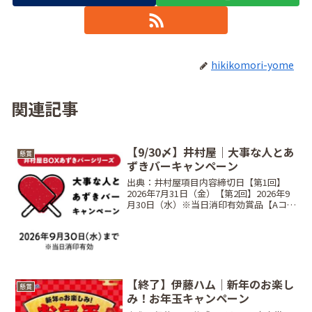
hikikomori-yome
関連記事
【9/30〆】井村屋｜大事な人とあ
懸賞
ずきバーキャンペーン
出典：井村屋項目内容締切日【第1回】
2026年7月31日（金）【第2回】2026年9
月30日（水）※当日消印有効賞品【Aコー
ス】JCBギフトカード5万円分【Bコー
ス】井村屋商品詰め合わせ（3,000円相
当）【Cコース】あずきバーオリジナル
Q...
【終了】伊藤ハム｜新年のお楽し
懸賞
み！お年玉キャンペーン