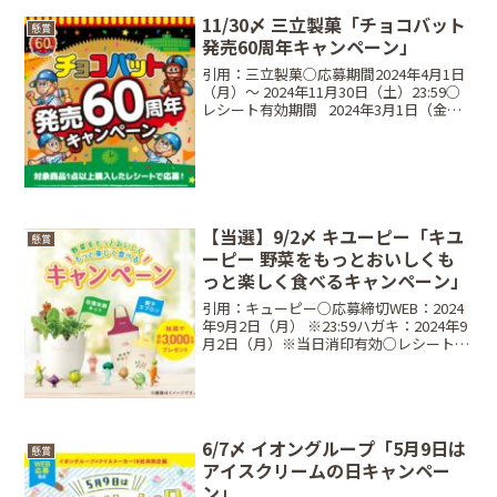
11/30〆 三立製菓「チョコバット
懸賞
発売60周年キャンペーン」
引用：三立製菓○応募期間2024年4月1日
（月）～ 2024年11月30日（土）23:59○
レシート有効期間⠀2024年3月1日（金）
～ 2024年11月30日（土）○当選商品・当
選人数⠀QUOカードPay 1,000円分・・・
1000名W...
【当選】9/2〆 キユーピー「キユ
懸賞
ーピー 野菜をもっとおいしくも
っと楽しく食べるキャンペーン」
引用：キューピー○応募締切WEB：2024
年9月2日（月） ※23:59ハガキ：2024年9
月2日（月）※当日消印有効○レシート対
象期間2024年6月3日（月）～ 2024年9月2
日（月）○対象商品キューピー ドレッシ
ング 全品キユーピー ...
6/7〆 イオングループ「5月9日は
懸賞
アイスクリームの日キャンペー
ン」