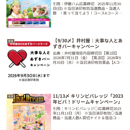
引用：伊藤ハム応募締切⠀2025年11月30
日(日) ※当日消印有効当選商品・当選人
数⠀・買って当てよう！コースAコース
（朝のフレッシュ®マーク3点）：50名銀
座千疋屋 銀座ストレートジュース10本 ＆
アデリア つよいこグラス6個 セット...
【9/30〆】井村屋｜大事な人とあ
懸賞
ずきバーキャンペーン
出典：井村屋項目内容締切日【第1回】
2026年7月31日（金）【第2回】2026年9
月30日（水）※当日消印有効賞品【Aコー
ス】JCBギフトカード5万円分【Bコー
ス】井村屋商品詰め合わせ（3,000円相
当）【Cコース】あずきバーオリジナル
Q...
11/13〆 キリンビバレッジ「2023
懸賞
年ビバ！ドリームキャンペーン」
引用：キリンビバレッジ○応募締切2023
年11月13日（月） ※当日消印有効○当選
商品・当選人数A 貸切ナイト＆宿泊コー
ス東京ディズニーリゾート・トイ・スト
ーリーホテルの宿泊と東京ディズニーラ