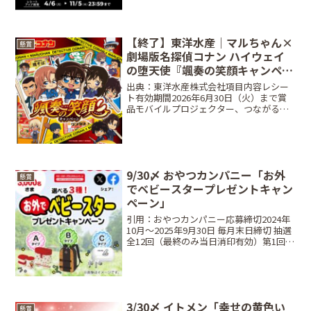
必ずもらえる ＋ 抽選で総計320名（ペア
含む...
【終了】東洋水産｜マルちゃん×
懸賞
劇場版名探偵コナン ハイウェイ
の堕天使『颯奏の笑顔キャンペー
ン』
出典：東洋水産株式会社項目内容レシー
ト有効期間2026年6月30日（火）まで賞
品モバイルプロジェクター、つながるア
クスタ、限定缶バッジなど当選人数抽選
で合計 3,010名締切日2026年6月30日
（火）17:00（ハガキは当日消印有効）条
件...
9/30〆 おやつカンパニー「お外
懸賞
でベビースタープレゼントキャン
ペーン」
引用：おやつカンパニー応募締切2024年
10月～2025年9月30日 毎月末日締切 抽選
全12回（最終のみ当日消印有効）第1回
2024年9月1日（火）〜2024年9月31日
（木）第2回2024年10月1日（金）〜2024
年10月30日（土）...
3/30〆 イトメン「幸せの黄色い
懸賞