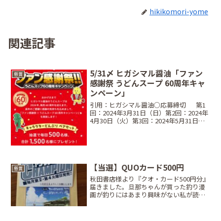
hikikomori-yome
関連記事
5/31〆 ヒガシマル醤油「ファン
懸賞
感謝祭 うどんスープ 60周年キャ
ンペーン」
引用：ヒガシマル醤油○応募締切⠀⠀第1
回：2024年3月31日（日）第2回：2024年
4月30日（火）第3回：2024年5月31日
（金）※当日消印有効・Web応募は各日
23時59分まで○レシート対象期間⠀2024
年1月1日（月）〜 2024...
【当選】QUOカード500円
懸賞
秋田書店様より『クオ・カード500円分』
届きました。旦那ちゃんが買った釣り漫
画が釣りにはあまり興味がない私が読ん
でも分かりやすく、面白かったので帯に
あったアンケート答えたのすっかり忘れ
てた…(ﾉ*0*)ﾉ「放課後ていぼう日誌」