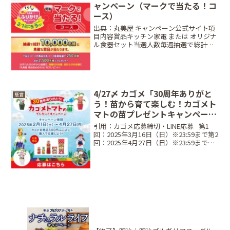
ャンペーン（マークで当たる！コ
ース）
出典：丸美屋 キャンペーン公式サイト項
目内容賞品キッチン家電 または オリジナ
ル食器セット当選人数毎週抽選で総計
10,000名締切日2026年5月9日（土） ※当
日消印有効条件対象商品の「今日もおい
しくマーク」を2枚（ごましお等は3枚）
1...
4/27〆 カゴメ「30周年ありがと
懸賞
う！苗から育て楽しむ！カゴメト
マトの苗プレゼントキャンペー
ン」
引用：カゴメ応募締切・LINE応募⠀第1
回：2025年3月16日（日）※23:59まで第2
回：2025年4月27日（日）※23:59まで・
はがき応募第1回：2025年3月16日（日）
※消印有効第2回：2025年4月27日（日）
※消印有効レシ...