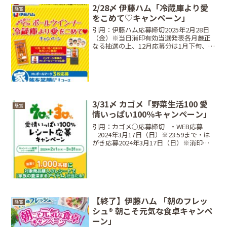
「ちょい釣りダ...
2/28〆 伊藤ハム「冷蔵庫より愛
懸賞
をこめて♡キャンペーン」
引用：伊藤ハム応募締切2025年2月28日
（金）※当日消印有効当選発表各月厳正
なる抽選の上、12月応募分は1月下旬、1
月応募分は2月下旬、2月応募分は3月下旬
頃に景品の発送をもって発表。※いとう
和牛はお届け希望日を伺い、発送※異な
る抽選月で...
3/31〆 カゴメ「野菜生活100 愛
懸賞
情いっぱい100％キャンペーン」
引用：カゴメ○応募締切⠀・WEB応募
⠀2024年3月17日（日）※23:59まで・は
がき応募2024年3月17日（日）※消印有
効○レシート対象期間⠀2024年2月1日
（木）〜 2024年3月31日（日）○当選商
品・当選人数⠀5本コースJTB...
【終了】伊藤ハム 「朝のフレッ
懸賞
シュ® 朝こそ元気な食卓キャンペ
ーン」