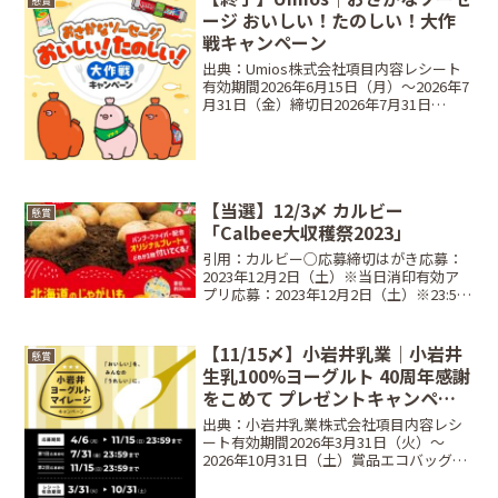
懸賞
ージ おいしい！たのしい！大作
戦キャンペーン
出典：Umios株式会社項目内容レシート
有効期間2026年6月15日（月）〜2026年7
月31日（金）締切日2026年7月31日
（金）23:59まで賞品QUOカードPay
1,000円分、オリジナルぬいぐるみ当選人
数合計240名条件対象商品...
【当選】12/3〆 カルビー
懸賞
「Calbee大収穫祭2023」
引用：カルビー○応募締切はがき応募：
2023年12月2日（土）※当日消印有効ア
プリ応募：2023年12月2日（土）※23:59
第1回締切：9/15（金）第2回締切：
9/22（金）第3回締切：9/29（金）第4回
締切：10/6（金）第5回締切...
【11/15〆】小岩井乳業｜小岩井
懸賞
生乳100%ヨーグルト 40周年感謝
をこめて プレゼントキャンペー
ン
出典：小岩井乳業株式会社項目内容レシ
ート有効期間2026年3月31日（火）〜
2026年10月31日（土）賞品エコバッグ
（全員）、乳製品セット、イッタラ ボウ
ル、小岩井農場食事券・ツアー当選人数