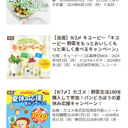
き応募：2024年6月10日（月）※当日消
印有効○レシート対象期間⠀2024年4月15
日（月）～2024年 6月10日（月）○当選
商品・当選人数⠀Aコー...
【当選】9/2〆 キユーピー「キユ
懸賞
ーピー 野菜をもっとおいしくも
っと楽しく食べるキャンペーン」
引用：キューピー○応募締切WEB：2024
年9月2日（月） ※23:59ハガキ：2024年9
月2日（月）※当日消印有効○レシート対
象期間2024年6月3日（月）～ 2024年9月2
日（月）○対象商品キューピー ドレッシ
ング 全品キユーピー ...
【9/7〆】カゴメ｜野菜生活100を
懸賞
購入して参加！パンどろぼうの夏
休み応援キャンペーン！
出典：カゴメ株式会社項目内容レシート
有効期間2026年7月1日（水）〜2026年8
月31日（月）締切日2026年9月7日（月）
23:59まで（はがき応募は8月31日消印有