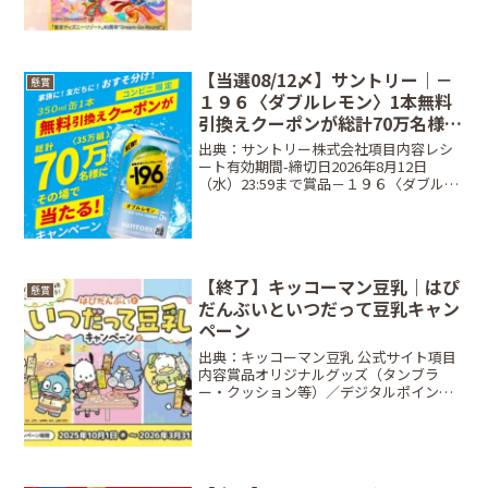
ンドプライベート・イブニング・パーテ
ィー招待コー...
【当選08/12〆】サントリー｜－
懸賞
１９６〈ダブルレモン〉1本無料
引換えクーポンが総計70万名様
（35万組）にその場で当たる！キ
出典：サントリー株式会社項目内容レシ
ャンペーン
ート有効期間-締切日2026年8月12日
（水）23:59まで賞品－１９６〈ダブルレ
モン〉350ml 1本無料引換えクーポン（当
選者・おすそ分け相手 各1本）当選人数
総計70万名（35万組）条件LINEアカ...
【終了】キッコーマン豆乳｜はぴ
懸賞
だんぶいといつだって豆乳キャン
ペーン
出典：キッコーマン豆乳 公式サイト項目
内容賞品オリジナルグッズ（タンブラ
ー・クッション等）／デジタルポイント
最大5万円分当選人数合計 31,310名締切
日2026年3月31日（火）条件対象商品の
購入レシートでポイントを貯めて応募方
法Web応...