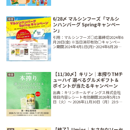
効）賞品A賞：オリジナルバッグ（100
名） / B賞：オリジナルクッシ...
6/28〆 マルシンフーズ「マルシ
懸賞
ンハンバーグ Springキャンペー
ン」
引用：マルシンフーズ○応募締切2024年6
月28日(金) ※当日消印有効○キャンペー
ン期間2024年4月1日(月)~2024年6月28日
(金)○当選商品・当選人数⠀クオカード
2,000円分・・・50名○対象商品⠀⠀マル
シンフーズハンバーグ...
【11/30〆】キリン｜本搾りTMチ
懸賞
ューハイ 選べるグルメギフト＆
ポイントが当たるキャンペーン
出典：キリンホールディングス株式会社
項目内容レシート有効期間2026年5月19
日（火）〜 2026年11月30日（月）23:59
賞品選べるデジタルポイント
（300pt/1,000pt）、フルーツ・海鮮・肉
などの選べるグルメギフト当選人数抽選...
【終了】Umios｜おさかなソーセ