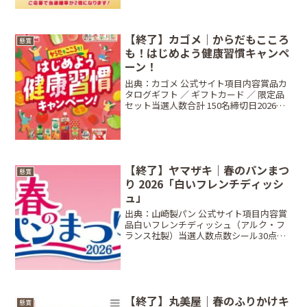
【終了】カゴメ｜からだもこころ
懸賞
も！はじめよう健康習慣キャンペ
ーン！
出典：カゴメ 公式サイト項目内容賞品カ
タログギフト ／ ギフトカード ／ 限定品
セット当選人数合計 150名締切日2026年2
月8日（日）23:59条件対象店舗にて対象
商品1品以上を含むレシートで応募方法
Web応募限定📱 Web応募Web応...
【終了】ヤマザキ｜春のパンまつ
懸賞
り 2026「白いフレンチディッシ
ュ」
出典：山崎製パン 公式サイト項目内容賞
品白いフレンチディッシュ（アルク・フ
ランス社製）当選人数点数シール30点で
「かならず」もらえる締切日2026年4月
30日（木） ※引換は5/17まで条件対象商
品の点数シール 30点分方法店頭引換（シ
ール...
【終了】丸美屋｜春のふりかけキ
懸賞