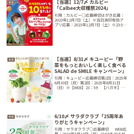
【当選】12/7〆 カルビー
懸賞
「Calbee大収穫祭2024」
引用：カルビー○応募締切はがき応募：
2023年12月7日（土）※当日消印有効ア
プリ応募：2023年12月7日（土）※23:59
第1回締切：9/20（金）第2回締切：
9/27（金）第3回締切：10/4（金）第4回
締切：10/11（金）第5回締...
【当選】8/31〆 キユーピー「野
懸賞
菜をもっとおいしく楽しく食べる
SALAD de SMILE キャンペーン」
引用：キューピー応募締切第1回：2025年
6月30日（月）第2回：2025年8月31日
（日）※【WEB】23：59 【ハガキ】当
日消印有効レシート対象期間2025年6月2
日（月） ～ 2025年8月31日（日）対象商
品キユーピー マヨネーズ...
6/10〆 サラダクラブ「25周年あ
懸賞
りがとうキャンペーン」
引用：サラダクラブ○応募締切⠀⠀WEB応
募：2024年6月10日（月）23:59まではが