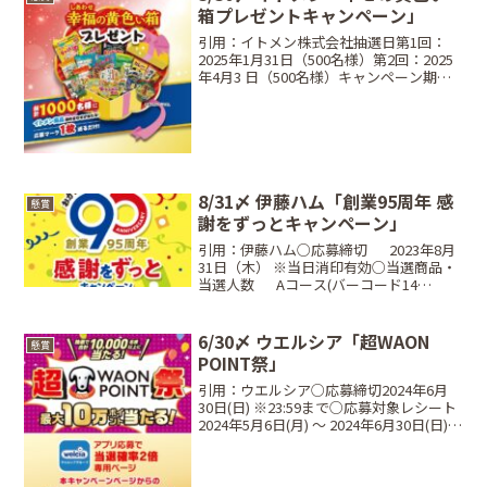
箱プレゼントキャンペーン」
引用：イトメン株式会社抽選日第1回：
2025年1月31日（500名様）第2回：2025
年4月3 日（500名様）キャンペーン期間
2025年3月30日 （当日消印有効）当選商
品と当選人数幸せの黄色い箱（イトメン
製品の詰め合わせ）：各回500名...
8/31〆 伊藤ハム「創業95周年 感
懸賞
謝をずっとキャンペーン」
引用：伊藤ハム○応募締切⠀⠀2023年8月
31日（木） ※当日消印有効○当選商品・
当選人数⠀⠀Aコース(バーコード14
枚)⠀USJ 1デイ・スタジオ・パス(4
枚)・・・50組200名⠀⠀Bコース(バーコー
ド7枚) ⠀USJ 1デイ・スタジオ...
6/30〆 ウエルシア「超WAON
懸賞
POINT祭」
引用：ウエルシア○応募締切2024年6月
30日(日) ※23:59まで○応募対象レシート
2024年5月6日(月) 〜 2024年6月30日(日)◯
対象店舗ウエルシア薬局(ハックドラッ
グ、金光薬品、 NARCIS、Zoomore)、ダ
ックス、...