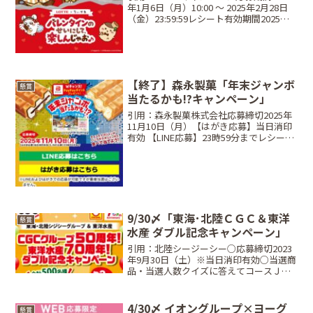
年1月6日（月）10:00 〜 2025年2月28日
（金）23:59:59レシート有効期間2025年1
月6日（月）0:00 〜 2025年2月27日（木）
23:59当選商品・当選人数Aコース：20...
【終了】森永製菓「年末ジャンボ
懸賞
当たるかも!?キャンペーン」
引用：森永製菓株式会社応募締切2025年
11月10日（月）【はがき応募】当日消印
有効 【LINE応募】23時59分までレシート
有効期間2025年8月18日（月）～ 2025年
11月10日（月）当選商品・当選人数●A
コース（12個購入で応募）...
9/30〆「東海･北陸ＣＧＣ＆東洋
懸賞
水産 ダブル記念キャンペーン」
引用：北陸シージーシー○応募締切2023
年9月30日（土）※当日消印有効○当選商
品・当選人数クイズに答えてコースＪＴ
Ｂトラベルギフト５万円分･･･3名CGCコ
ース（対象商品のバーコード2枚）CGC商
品券2000円分･･･500名東洋水産コー...
4/30〆 イオングループ×ヨーグ
懸賞