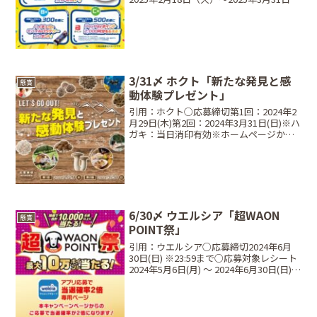
（月）購入分まで当選商品・当選人数A
賞：200名ハイチュウ50周年記念 なにわ
男子のお祝いプレートB賞：3...
3/31〆 ホクト「新たな発見と感
懸賞
動体験プレゼント」
引用：ホクト○応募締切第1回：2024年2
月29日(木)第2回：2024年3月31日(日)※ハ
ガキ：当日消印有効※ホームページから
の応募(プレゼント1のみ)：当日23:59○当
選商品・当選人数Present1 答えて当た
る！ハガキ・ホームペ...
6/30〆 ウエルシア「超WAON
懸賞
POINT祭」
引用：ウエルシア○応募締切2024年6月
30日(日) ※23:59まで○応募対象レシート
2024年5月6日(月) 〜 2024年6月30日(日)◯
対象店舗ウエルシア薬局(ハックドラッ
グ、金光薬品、 NARCIS、Zoomore)、ダ
ックス、...