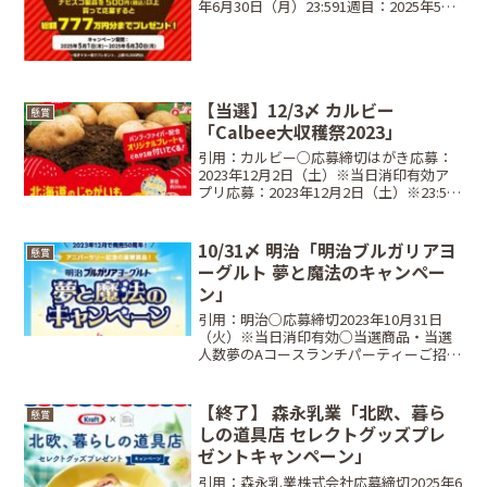
年6月30日（月）23:591週目：2025年5月
1日（木）10:00～5月7日（水）23:592週
目：2025年5月8日（木）0:00～5月14日
（水）...
【当選】12/3〆 カルビー
懸賞
「Calbee大収穫祭2023」
引用：カルビー○応募締切はがき応募：
2023年12月2日（土）※当日消印有効ア
プリ応募：2023年12月2日（土）※23:59
第1回締切：9/15（金）第2回締切：
9/22（金）第3回締切：9/29（金）第4回
締切：10/6（金）第5回締切...
10/31〆 明治「明治ブルガリアヨ
懸賞
ーグルト 夢と魔法のキャンペー
ン」
引用：明治○応募締切2023年10月31日
（火）※当日消印有効○当選商品・当選
人数夢のAコースランチパーティーご招待
東京ディズニーランド®ホテル ランチパ
ーティー＋東京ディズニーリゾート®パー
クチケット（ペア）･･･40組80名夢のBコ
【終了】 森永乳業「北欧、暮ら
懸賞
ー...
しの道具店 セレクトグッズプレ
ゼントキャンペーン」
引用：森永乳業株式会社応募締切2025年6