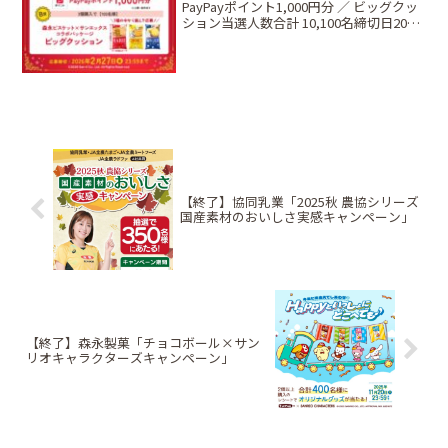
PayPayポイント1,000円分 ／ ビッグクッ
ション当選人数合計 10,100名締切日2026
年2月27日（金）条件対象商品を規定個数
購入したレシートで応募方法Web応募限
定📱 Web応募Web応募...
【終了】協同乳業「2025秋 農協シリーズ
国産素材のおいしさ実感キャンペーン」
【終了】森永製菓「チョコボール×サン
リオキャラクターズキャンペーン」