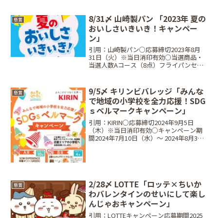
8/31〆 山崎製パン 「2023年 夏の
懸賞
おいしさいきいき！キャンペー
ン」
引用：山崎製パン○応募締切2023年8月
31日（火）※当日消印有効○当選商品・
当選人数Aコース（8点）フライパンセッ
ト･･･1,000名【セット内容】インジニ
オ・ネオ IHルージュ・アンリミテッド セ
ット３（フライパン22/26cm/専用取...
9/5〆 キリンビバレッジ「みんな
懸賞
で地域の小学校を全力応援！SDG
ｓベルマークキャンペーン」
引用：KIRIN○応募締切2024年9月5日
（木）※当日消印有効○キャンペーン期
間2024年7月10日（水）〜 2024年8月31
日（土）○対象商品●キリン 生茶
525ml●キリン 生茶 ほうじ煎茶 525ml●
小岩井 純水果汁シリーズ ...
2/28〆 LOTTE「ロッテ×ちいか
懸賞
わバレンタインのせいにして楽し
んじゃおキャンペーン」
引用：LOTTEキャンペーン応募期間2025