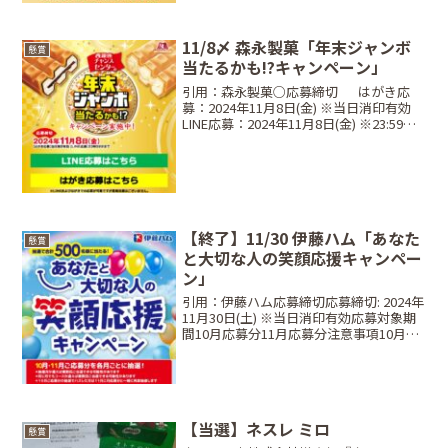
11/8〆 森永製菓「年末ジャンボ
懸賞
当たるかも!?キャンペーン」
引用：森永製菓○応募締切⠀⠀はがき応
募：2024年11月8日(金) ※当日消印有効
LINE応募：2024年11月8日(金) ※23:59ま
で○当選商品・当選人数⠀Aコース：対象
商品12個年末ジャンボ宝くじ (連番) 100
枚セット・・・30...
【終了】11/30 伊藤ハム「あなた
懸賞
と大切な人の笑顔応援キャンペー
ン」
引用：伊藤ハム応募締切応募締切: 2024年
11月30日(土) ※当日消印有効応募対象期
間10月応募分11月応募分注意事項10月応
募分の抽選にハズレた場合は、11月応募
分と再度一緒に抽選。抽選月が違えば複
数回当選の可能性あり。同じ月でもコー...
【当選】ネスレ ミロ
懸賞