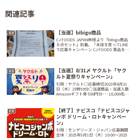
関連記事
【当選】bibigo商品
懸賞
CJ FOODS JAPAN㈱様より『bibigo商品
８点セット』到着。「本技を買ってLINE
で応募キャンペーン CJ FOODS 賞品を当
てよう！あなたはどっち？ 美酢コー
ス⁉ bibigoコース⁉」キムチを買ったレ
シート写真をLINEで...
【当選】8/31〆 ヤクルト「ヤク
懸賞
ルト夏祭りキャンペーン」
引用：ヤクルト○応募締切2023年8月31
日（木）23時59分○当選商品・当選人数
Amazonギフト券 500円分･･･10,000名W
チャンス オリジナルQUOカード1,000円
分･･･300名○応募方法店頭・自動販売機
に設置してあるキャ...
【終了】ナビスコ「ナビスコジャ
懸賞
ンボ ドリーム・ロトキャンペー
ン」
引用：モンデリーズ・ジャパン応募期間
全体：2025年5月1日（木）10:00～2025