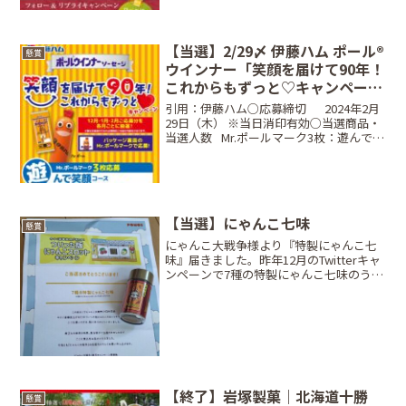
〜 6月15日（金）23:59条件公式ア...
【当選】2/29〆 伊藤ハム ポール®
懸賞
ウインナー「笑顔を届けて90年！
これからもずっと♡キャンペー
ン」
引用：伊藤ハム○応募締切⠀⠀2024年2月
29日（木） ※当日消印有効○当選商品・
当選人数⠀Mr.ポールマーク3枚：遊んで笑
顔コースユニバーサル・スタジオ・ジャ
パン 1デイ・スタジオ・パス（ペ
ア）・・・合計30名様⠀⠀Mr.ポールマー
ク2枚...
【当選】にゃんこ七味
懸賞
にゃんこ大戦争様より『特製にゃんこ七
味』届きました。昨年12月のTwitterキャ
ンペーンで7種の特製にゃんこ七味のうち
ランダムで1つ当たるとの事だったんだけ
ど「激辛超ダメージ」って何か凄い！辛
いもの苦手な旦那ちゃんは大丈夫だろう
か？ありが...
【終了】岩塚製菓｜北海道十勝
懸賞