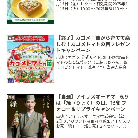
月13日（金）レシート有効期間2025年4
月15日（火）10:00 ～ 2025年6月13日
（金）23:59当選商品・当選人数北欧、暮
らしの道具店セレクトグッズ：800名
iittala ティーマ プ...
【終了】カゴメ｜苗から育てて楽
懸賞
しむ！カゴメトマトの苗プレゼン
トキャンペーン
出典：カゴメ 公式サイト項目内容賞品ト
マトの苗 2苗パック（こあまちゃん、高
リコピントマト、凛々子®）当選人数合計
7,000名締切日2026年4月26日（日） ※第
1回：3/15〆、第2回：4/26〆条件カゴメ
全商品合計500円（税込）以...
【当選】アイリスオーヤマ｜6/9
懸賞
は「緑（りょく）の日」記念 フ
ォロー＆リプライキャンペーン
出典：アイリスオーヤマ株式会社【公
式】Xアカウント項目内容賞品アイリスの
お茶「緑」・「焙じ茶」2本セット、また
は「緑」1年分当選人数抽選で合計
30,010名締切日2026年6月9日（火）10:00