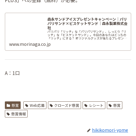
森永サンドアイスプレゼントキャンペーン｜パリ
パリサンド×ビスケットサンド｜森永製菓株式会
社
パリパリ「リッチ」な「パリパリサンド」、しっとり「リ
ッチ」な「ビスケットサンド」。今日のあなたはどっちの
「リッチ」にする？ オリジナルグッズが当たるプレゼント
キャンペーン！
www.morinaga.co.jp
A：1口
懸賞
Web応募
クローズド懸賞
レシート
懸賞
懸賞情報
hikikomori-yome