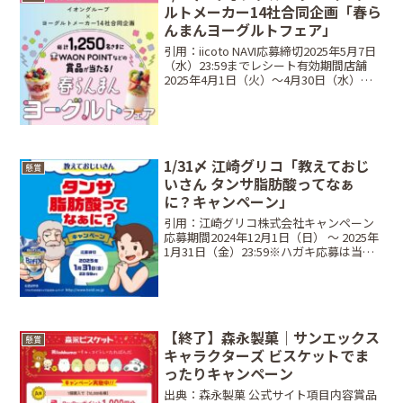
ルトメーカー14社合同企画「春ら
んまんヨーグルトフェア」
引用：iicoto NAVI応募締切2025年5月7日
（水）23:59までレシート有効期間店舗
2025年4月1日（火）～4月30日（水）購
入分ネットスーパー2025年4月1日（火）
～4月30日（水）到着分当選商品・当選人
数A賞 （対象商品2...
1/31〆 江崎グリコ「教えておじ
懸賞
いさん タンサ脂肪酸ってなぁ
に？キャンペーン」
引用：江崎グリコ株式会社キャンペーン
応募期間2024年12月1日（日） 〜 2025年
1月31日（金）23:59※ハガキ応募は当日
消印有効レシート有効期間2024年12月1
日（日） 〜 2025年1月31日（金）当選商
品・当選人数1個コース...
【終了】森永製菓｜サンエックス
懸賞
キャラクターズ ビスケットでま
ったりキャンペーン
出典：森永製菓 公式サイト項目内容賞品