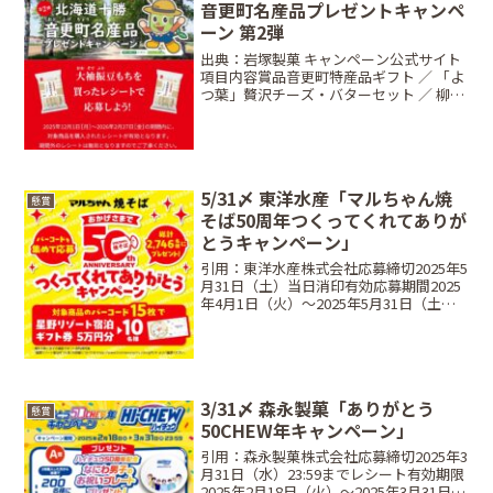
音更町名産品プレゼントキャンペ
ーン 第2弾
出典：岩塚製菓 キャンペーン公式サイト
項目内容賞品音更町特産品ギフト ／ 「よ
つ葉」贅沢チーズ・バターセット ／ 柳月
三方六5本入当選人数合計 270名締切日
2026年2月27日（金）条件対象商品1個購
入のレシートで応募方法Web応募限定...
5/31〆 東洋水産「マルちゃん焼
懸賞
そば50周年つくってくれてありが
とうキャンペーン」
引用：東洋水産株式会社応募締切2025年5
月31日（土）当日消印有効応募期間2025
年4月1日（火）〜2025年5月31日（土）
当選商品・当選人数バーコード2枚 ジュ
ウっとおいしく焼いて食べてね賞：500名
マルちゃん焼そばオリジナル フライ...
3/31〆 森永製菓「ありがとう
懸賞
50CHEW年キャンペーン」
引用：森永製菓株式会社応募締切2025年3
月31日（水）23:59までレシート有効期限
2025年2月18日（火）〜2025年3月31日