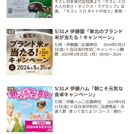
ネスレ日本株式会社様より『ネスレ ミロ
大人の甘さ・ボックス・マグカップ』当
選。「ネスレ ミロ オトナの甘さ」新発売
記念 プレゼントキャンペーン・ネスレ ミ
ロ大人の甘さ・ネスレ ミロ ボックス・ネ
スレ ミロ マグカップミロ久しぶりに見
た。飲...
5/31〆 伊藤園「東北のブランド
懸賞
米が当たる！キャンペーン」
引用：伊藤園○応募締切⠀⠀2024年5月31
日(金) ※当日消印有効○キャンペーン期
間⠀2024年3月25日（月）00:00～2024年5
月31日（金）※当日消印有効○当選商
品・当選人数⠀1P：選べる東北六県ブラ
ンド米 2kg青森県産『青天...
5/31〆 伊藤ハム「朝こそ元気な
懸賞
食卓キャンペーン」
引用：伊藤ハム○応募締切⠀⠀2024年5月
31日(金) ※当日消印有効○当選商品・当
選人数⠀買って当てよう! コース：朝のフ
レッシュマーク3枚ネオ・ラウンド・プレ
ート 17cm (5枚入り) レインボー・・・50
名買って当てよう! コース：...