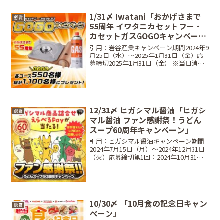
1...
1/31〆 Iwatani「おかげさまで
懸賞
55周年 イワタニカセットフー・
カセットガスGOGOキャンペー
ン」
引用：岩谷産業キャンペーン期間2024年9
月25日（水）〜2025年1月31日（金）応
募締切2025年1月31日（金） ※当日消印
有効・WEB応募は23:59まで当選商品と当
選人数Aコース（選べるご当地鍋セット）
商品：選べるご当地鍋セット当...
12/31〆 ヒガシマル醤油「ヒガシ
懸賞
マル醤油 ファン感謝祭！うどん
スープ60周年キャンペーン」
引用：ヒガシマル醤油キャンペーン期間
2024年7月15日（月）～2024年12月31日
（火）応募締切第1回：2024年10月31日
（木）23:59第2回：2024年11月30日
（土）23:59第3回：2024年12月31日
（火）23:59レ...
10/30〆 「10月食の記念日キャン
懸賞
ペーン」