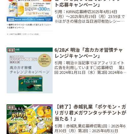
ト応募キャンペーン」
引用：KIRIN応募締切2025年4月14日
（月）～2025年5月19日（月）23:59まで
※はがきの場合は当日消印有効レシート
有効期間2025年4月12日（土）～ 2025年5
月18日（日）当選商品・当選人数A賞：
300名EPEIOS フ...
6/28〆 明治「高カカオ習慣チャ
懸賞
レンジキャンペーン」
引用：明治※当記事ではアフィリエイト
広告を利用しています○応募締切⠀⠀第1
回 2024年1月31日（水）第2回 2024年6月
28日（金） ※当日消印有効○当選商品・
当選人数⠀みんなでコツコツ コース：200
ポイントコース・・・各回10名 ...
【終了】赤城乳業「ポケモン・ガ
懸賞
リガリ君メガワンタッチテントが
当たる！」
引用：赤城乳業応募締切第1回：2025年6
月30日（月）第2回：2025年8月31日