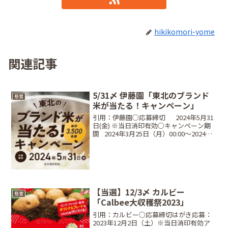
hikikomori-yome
関連記事
5/31〆 伊藤園「東北のブランド
懸賞
米が当たる！キャンペーン」
引用：伊藤園○応募締切⠀⠀2024年5月31
日(金) ※当日消印有効○キャンペーン期
間⠀2024年3月25日（月）00:00～2024年5
月31日（金）※当日消印有効○当選商
品・当選人数⠀1P：選べる東北六県ブラ
ンド米 2kg青森県産『青天...
【当選】12/3〆 カルビー
懸賞
「Calbee大収穫祭2023」
引用：カルビー○応募締切はがき応募：
2023年12月2日（土）※当日消印有効ア