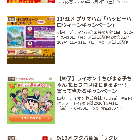
プリ応募：2023年12月2日（土）※23:59
第1回締切：9/15（金）第2回締切：
9/22（金）第3回締切：9/29（金）第4回
締切：10/6（金）第5回締切...
11/31〆 プリマハム「ハッピーハ
懸賞
ロウィーンキャンペーン」
引用：プリマハム○応募締切第1回：2024
年9月30日（月）※当日消印有効第2回：
2024年11月31日（日・祝） ※当日消印有
効○当選商品・当選人数Aコース···各回
10組20名 合計20組40名1デーパスポー
ト：ファンタジースプリングス...
【終了】ライオン｜ちびまる子ち
懸賞
ゃん 毎日フロスはじまるよ～！
買って当たるキャンペーン
出典：ライオン株式会社（Lidea）項目内
容レシート有効期間2026年5月1日
（金）〜 6月30日（火）賞品300円コー
ス：描き下ろしQUOカード、800円コー
ス：お椀＋箸置きペアセット＋グルメカ
タログギフト当選人数合計1,200名
（300...
9/13〆 フタバ食品「サクレ
懸賞