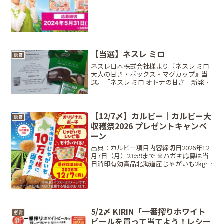
レッシュマーク3枚ネオ・ラウンド・プレ
ート 17cm (5枚入り) レインボー・・・50
名買って当てよう! コース：...
【当選】ネスレ ミロ
懸賞
ネスレ日本株式会社様より『ネスレ ミロ
大人の甘さ・ボックス・マグカップ』当
選。「ネスレ ミロ オトナの甘さ」新発売
記念 プレゼントキャンペーン・ネスレ ミ
ロ大人の甘さ・ネスレ ミロ ボックス・ネ
スレ ミロ マグカップミロ久しぶりに見
た。飲...
【12/7〆】カルビー｜カルビー大
懸賞
収穫祭2026 プレゼントキャンペ
ーン
出典：カルビー項目内容締切日2026年12
月7日（月）23:59まで ※ハガキ応募は当
日消印有効賞品北海道産じゃがいも2kg
＋ オリジナルポーチ ＋ じゃがいもレシピ
集 ＋ カルビー商品（試食用小袋）当選人
数計100,000名（全10回抽...
5/2〆 KIRIN「一番搾りホワイト
懸賞
ビールを買って当てよう！レシー