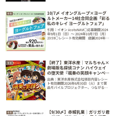
名○対象商品シュミテ...
10/7〆 イオングループ×ヨーグ
懸賞
ルトメーカー14社合同企画「彩る
私のキレイ ヨーグルトフェア」
引用：イオン iicotoNAVI○応募期間2024
年9月1日（日）～ 2024年10月7日（月）
23:59○レシート有効期間⠀店舗2024年9
月1日（日）～ 2024年9月30日（月）購入
分ネットスーパー2024年9月1日（日）～
202...
【終了】東洋水産｜マルちゃん×
懸賞
劇場版名探偵コナン ハイウェイ
の堕天使『颯奏の笑顔キャンペー
ン』
出典：東洋水産株式会社項目内容レシー
ト有効期間2026年6月30日（火）まで賞
品モバイルプロジェクター、つながるア
クスタ、限定缶バッジなど当選人数抽選
で合計 3,010名締切日2026年6月30日
（火）17:00（ハガキは当日消印有効）条
件...
【9/30〆】赤城乳業｜ガリガリ君
懸賞