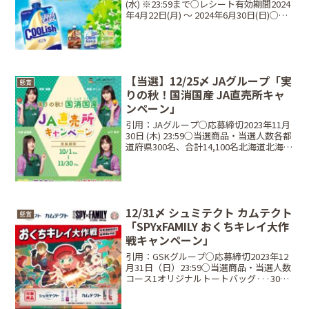
(水) ※23:59まで○レシート有効期間2024
年4月22日(月) 〜 2024年6月30日(日)○当
選商品・当選人数⠀Aコース：対象商品を
400円（税込）以上購入のレシートにて応
募オリジナルクーリ...
【当選】12/25〆 JAグループ「実
懸賞
りの秋！国消国産 JA直売所キャ
ンペーン」
引用：JAグループ○応募締切2023年11月
30日 (木) 23:59○当選商品・当選人数各都
道府県300名、合計14,100名北海道北海道
米プレミアムギフト MSK(無洗米)福島県
福島県産生乳100％使用！カザロのジェラ
ート詰め合わせセッ...
12/31〆 シュミテクト カムテクト
懸賞
「SPYxFAMILY おくちキレイ大作
戦キャンペーン」
引用：GSKグループ○応募締切2023年12
月31日（日）23:59○当選商品・当選人数
コース1オリジナルトートバッグ···300
名オリジナルフェイスタオル···300名コ
ース2500円分のデジタルギフト···3,000