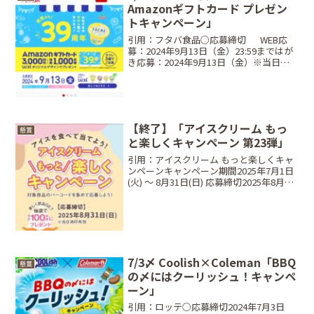
Amazonギフトカード プレゼン
トキャンペーン」
引用：フタバ食品○応募締切⠀⠀WEB応
募：2024年9月13日（金）23:59まではが
き応募：2024年9月13日（金）※当日消
印有効○レシート対象期間⠀2024年5月13
日（月）～ 2024年9月13日（金）○当選
商品・当選人数⠀サクレオ...
【終了】「アイスクリーム もっ
懸賞
と楽しくキャンペーン 第23弾」
引用：アイスクリーム もっと楽しくキャ
ンペーンキャンペーン期間2025年7月1日
(火) ～ 8月31日(日) 応募締切2025年8月31
日(日) ※当日消印有効当選商品・当選人
数Aコース：対象商品のバーコード3枚
Amazonギフト券（5,0...
7/3〆 Coolish×Coleman「BBQ
懸賞
の〆にはクーリッシュ！キャンペ
ーン」
引用：ロッテ○応募締切2024年7月3日