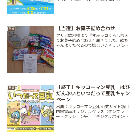
源ツアーの旅、B賞：商品券10,000円分、
C賞：商品券5,000円分当選人数抽選（A
賞:90...
【当選】お菓子詰め合わせ
懸賞
アサヒ飲料様より『すみっコぐらし缶入
りお菓子詰め合わせ』届きました。飴ち
ゃんよくたべるので嬉しい♪そういえ
ば、「すみっコぐらし」ってふわふわモ
フモフの可愛いイメージで余り知らなか
ったけど意外にもネガティブでシュール
な設定(コンセプト)らしい...
【終了】キッコーマン豆乳｜はぴ
懸賞
だんぶいといつだって豆乳キャン
ペーン
出典：キッコーマン豆乳 公式サイト項目
内容賞品オリジナルグッズ（タンブラ
ー・クッション等）／デジタルポイント
最大5万円分当選人数合計 31,310名締切
日2026年3月31日（火）条件対象商品の
購入レシートでポイントを貯めて応募方
法Web応...