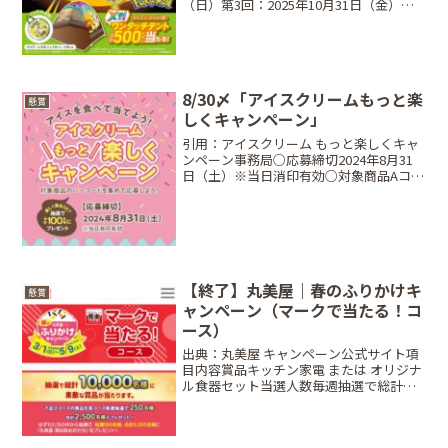
（日）第3回：2025年10月31日（金）※
各回とも当日消印有効当選商品・当選人
数ポケモン・ガリガリ君メガワンタッチ
テント：合計500名対象商品大人なガリ
ガ...
8/30〆「アイスクリームもっと楽
懸賞
しくキャンペーン」
引用：アイスクリーム もっと楽しくキャ
ンペーン事務局○応募締切2024年8月31
日（土）※当日消印有効○対象商品Aコー
ス対象商品ロッテ カルピスアイスバー 10
本入、丸永製菓 しろくまバー マルチ 6本
入、クラシエフーズ ヨーロピアンシュ
ガ...
【終了】丸美屋｜春のふりかけキ
懸賞
ャンペーン（マークで当たる！コ
ース）
出典：丸美屋 キャンペーン公式サイト項
目内容賞品キッチン家電 または オリジナ
ル食器セット当選人数毎週抽選で総計
10,000名締切日2026年5月9日（土） ※当
日消印有効条件対象商品の「今日もおい
しくマーク」を2枚（ごましお等は3枚）