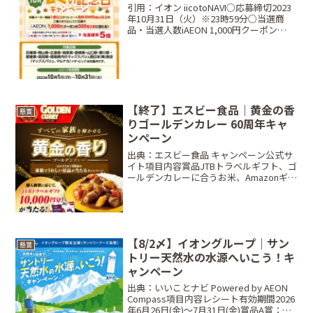
引用：イオン iicotoNAVI○応募締切2023
年10月31日（火）※23時59分○当選商
品・当選人数iAEON 1,000円クーポン
···300名○対象商品カゴメ、キリンビバ
レッジ、 ヤマキ、 オタフクソース全商品
※対象生鮮 (鮭、ト...
【終了】エスビー食品｜黄金の香
懸賞
りゴールデンカレー 60周年キャ
ンペーン
出典：エスビー食品 キャンペーン公式サ
イト項目内容賞品JTBトラベルギフト、ゴ
ールデンカレーに合うお米、Amazonギフ
トカード当選人数抽選で合計 1,000名レシ
ート有効期間2026年3月19日（木）10:00
〜 7月31日（金）23:...
【8/2〆】イオングループ｜サン
懸賞
トリー天然水の水源へいこう！キ
ャンペーン
出典：いいことナビ Powered by AEON
Compass項目内容レシート有効期間2026
年6月26日(金)～7月31日(金)賞品A賞：水