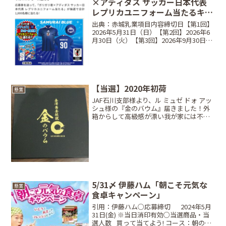
×アディダス サッカー日本代表
レプリカユニフォーム当たるキャ
ンペーン
出典：赤城乳業項目内容締切日【第1回】
2026年5月31日（日）【第2回】2026年6
月30日（火）【第3回】2026年9月30日
（水）※当日消印有効賞品アディダス サ
ッカー日本代表 2026 ホーム レプリカ ユ
ニフォーム当選人数合計1,...
【当選】2020年初荷
懸賞
JAF石川支部様より、ル ミュゼ ドォ アッ
シュ様の『金のバウム』届きました！外
箱からして高級感が漂い我が家には不釣
り合いですが、中身も金箔が散りばめら
れ豪華！甘さ控えめしっとりした生地に
外側はサクッとした食感。そしてハチミ
ツの香り…語彙力...
5/31〆 伊藤ハム「朝こそ元気な
懸賞
食卓キャンペーン」
引用：伊藤ハム○応募締切⠀⠀2024年5月
31日(金) ※当日消印有効○当選商品・当
選人数⠀買って当てよう! コース：朝のフ