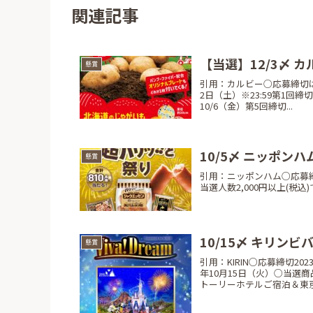
関連記事
【当選】12/3〆 カ
懸賞
引用：カルビー○応募締切はが
2日（土）※23:59第1回締
10/6（金）第5回締切...
10/5〆 ニッポン
懸賞
引用：ニッポンハム○応募締切LI
当選人数2,000円以上(税込)で応
10/15〆 キリ
懸賞
引用：KIRIN○応募締切20
年10月15日（火）○当選
トーリーホテルご宿泊＆東京.