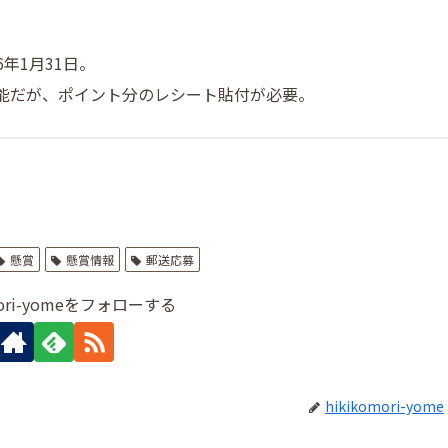
6年1月31日。
能だが、ポイント分のレシート貼付が必要。
懸賞
懸賞情報
郵送応募
mori-yomeをフォローする
hikikomori-yome