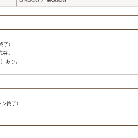
終了）
応募。
分）あり。
ーン終了）