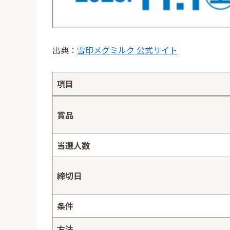
出典：
雪印メグミルク 公式サイト
項目
賞品
当選人数
締切日
条件
方法