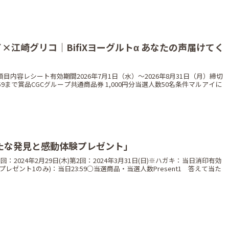
イ×江崎グリコ｜BifiXヨーグルトα あなたの声届けてく
ン
内容レシート有効期間2026年7月1日（水）〜2026年8月31日（月）締切
3:59まで賞品CGCグループ共通商品券 1,000円分当選人数50名条件マルアイに
「新たな発見と感動体験プレゼント」
2024年2月29日(木)第2回：2024年3月31日(日)※ハガキ：当日消印有効
レゼント1のみ)：当日23:59○当選商品・当選人数Present1 答えて当た