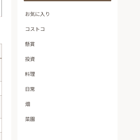
お気に入り
コストコ
懸賞
投資
料理
日常
畑
菜園