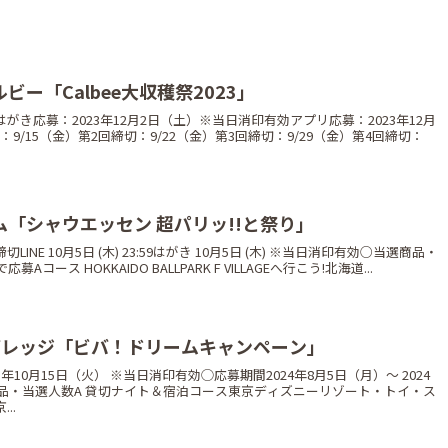
ルビー「Calbee大収穫祭2023」
き応募：2023年12月2日（土）※当日消印有効アプリ応募：2023年12月
切：9/15（金）第2回締切：9/22（金）第3回締切：9/29（金）第4回締切：
ハム「シャウエッセン 超パリッ!!と祭り」
NE 10月5日 (木) 23:59はがき 10月5日 (木) ※当日消印有効○当選商品・
募Aコース HOKKAIDO BALLPARK F VILLAGEへ行こう!北海道...
ンビバレッジ「ビバ！ドリームキャンペーン」
23年10月15日（火） ※当日消印有効◯応募期間2024年8月5日（月）〜 2024
商品・当選人数A 貸切ナイト＆宿泊コース東京ディズニーリゾート・トイ・ス
..