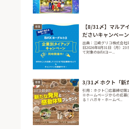
【8/31〆】マルア
懸賞
ださいキャンペー
出典：江崎グリコ株式会社項目
日2026年8月31日（月）2
て対象のBifiXヨー...
3/31〆 ホクト
懸賞
引用：ホクト○応募締切第1回：
※ホームページからの応募(プ
る！ハガキ・ホームペ...