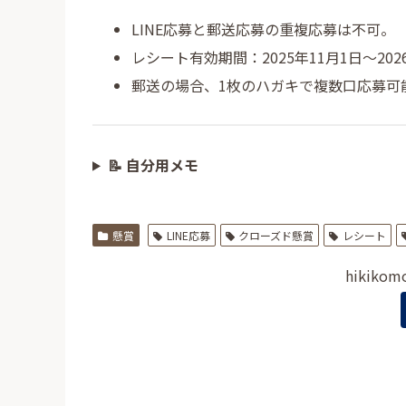
LINE応募と郵送応募の重複応募は不可。
レシート有効期間：2025年11月1日〜202
郵送の場合、1枚のハガキで複数口応募可
📝 自分用メモ
懸賞
LINE応募
クローズド懸賞
レシート
hikiko