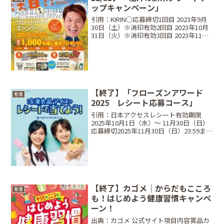
ップキャンペーン」
引用：KIRIN○応募締切1回目 2023年9月
30日（土）※消印有効2回目 2023年10月
31日（火）※消印有効3回目 2023年11月
30日（木）※消印有効4回目 2023年12月
31日（日）※消印有効○当選商品・当選
人数Aコース現金...
【終了】「フローズンアワード
懸賞
2025 レシート応募コース」
引用：日本アクセスレシート有効期限
2025年10月1日（水）～ 11月30日（日）
応募締切2025年11月30日（日）23:59まで
当選商品・当選人数【Aコース】対象商品
を税抜250円以上のレシートで1口1口応
募：抽選で500名選べるデジタ...
【終了】カゴメ｜からだもこころ
懸賞
も！はじめよう健康習慣キャンペ
ーン！
出典：カゴメ 公式サイト項目内容賞品カ