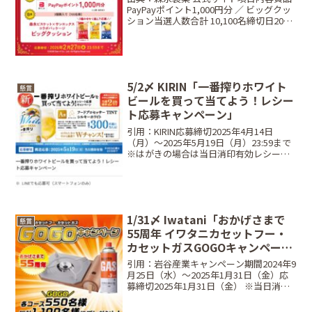
PayPayポイント1,000円分 ／ ビッグクッ
ション当選人数合計 10,100名締切日2026
年2月27日（金）条件対象商品を規定個数
購入したレシートで応募方法Web応募限
定📱 Web応募Web応募...
5/2〆 KIRIN「一番搾りホワイト
懸賞
ビールを買って当てよう！レシー
ト応募キャンペーン」
引用：KIRIN応募締切2025年4月14日
（月）～2025年5月19日（月）23:59まで
※はがきの場合は当日消印有効レシート
有効期間2025年4月12日（土）～ 2025年5
月18日（日）当選商品・当選人数A賞：
300名EPEIOS フ...
1/31〆 Iwatani「おかげさまで
懸賞
55周年 イワタニカセットフー・
カセットガスGOGOキャンペー
ン」
引用：岩谷産業キャンペーン期間2024年9
月25日（水）〜2025年1月31日（金）応
募締切2025年1月31日（金） ※当日消印
有効・WEB応募は23:59まで当選商品と当
選人数Aコース（選べるご当地鍋セット）