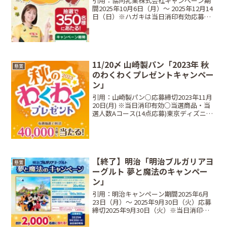
引用：協同乳業株式会社キャンペーン期
間2025年10月6日（月）～ 2025年12月14
日（日）※ハガキは当日消印有効応募締
切2025年12月14日（日）※当日消印有効
※レシートはキャンペーン期間内のもの
に限る。当選商品・当選人数⠀Aコース...
11/20〆 山崎製パン「2023年 秋
懸賞
のわくわくプレゼントキャンペー
ン」
引用：山崎製パン○応募締切2023年11月
20日(月) ※当日消印有効○当選商品・当
選人数Aコース(14点応募)東京ディズニー
リゾート®パークチケット ペア···5,000
名(2,500組)Bコース(4点応募)ヤマザキグ
ループのお菓子のファ...
【終了】明治「明治ブルガリアヨ
懸賞
ーグルト 夢と魔法のキャンペー
ン」
引用：明治キャンペーン期間2025年6月
23日（月）～ 2025年9月30日（火）応募
締切2025年9月30日（火）※当日消印有
効当選商品・当選人数●夢のAコース【応
募マーク45枚】：20組40名東京ディズニ