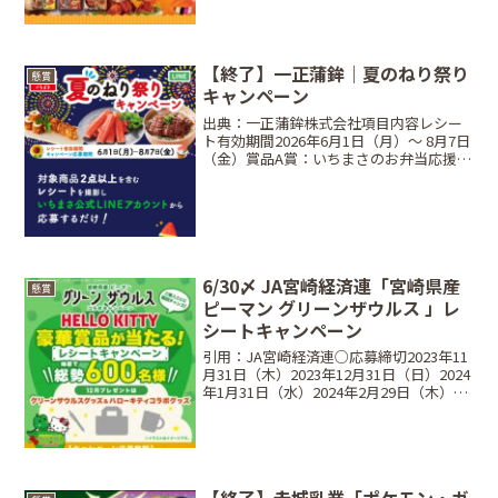
【終了】一正蒲鉾｜夏のねり祭り
懸賞
キャンペーン
出典：一正蒲鉾株式会社項目内容レシー
ト有効期間2026年6月1日（月）〜 8月7日
（金）賞品A賞：いちまさのお弁当応援セ
ット、B賞：オリジナルQUOカード2000
円分、C賞：選べるデジタルギフト デジ
コ500円分当選人数合計500名（A賞:...
6/30〆 JA宮崎経済連「宮崎県産
懸賞
ピーマン グリーンザウルス 」レ
シートキャンペーン
引用：JA宮崎経済連○応募締切2023年11
月31日（木）2023年12月31日（日）2024
年1月31日（水）2024年2月29日（木）
2024年3月31日（日）2024年4月30日
（火）2024年5月31日（金）2024年6月30
日（月...
【終了】赤城乳業「ポケモン・ガ