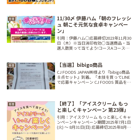
商品：選べるご当地鍋セット当...
11/30〆 伊藤ハム「朝のフレッシ
懸賞
ュ 朝こそ元気な食卓キャンペー
ン」
引用：伊藤ハム○応募締切2023年11月30
日（木）※当日消印有効○当選商品・当
選人数買って当てよう!コースAコース
（朝のフレッシュ®マーク3点）ル・クル
ーゼ レジェ・レクタンギュラー・プレー
ト・ボール・セット･･･50名Bコース（朝
【当選】bibigo商品
懸賞
のフレ...
CJ FOODS JAPAN㈱様より『bibigo商品
８点セット』到着。「本技を買ってLINE
で応募キャンペーン CJ FOODS 賞品を当
てよう！あなたはどっち？ 美酢コー
ス⁉ bibigoコース⁉」キムチを買ったレ
シート写真をLINEで...
【終了】「アイスクリーム もっ
懸賞
と楽しくキャンペーン 第23弾」
引用：アイスクリーム もっと楽しくキャ
ンペーンキャンペーン期間2025年7月1日
(火) ～ 8月31日(日) 応募締切2025年8月31
日(日) ※当日消印有効当選商品・当選人
数Aコース：対象商品のバーコード3枚