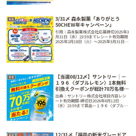
ーリゾート・トイ・ストーリー® ...
3/31〆 森永製菓「ありがとう
懸賞
50CHEW年キャンペーン」
引用：森永製菓株式会社応募締切2025年3
月31日（水）23:59までレシート有効期限
2025年2月18日（火）〜2025年3月31日
（月）購入分まで当選商品・当選人数A
賞：200名ハイチュウ50周年記念 なにわ
男子のお祝いプレートB賞：3...
【当選08/12〆】サントリー｜－
懸賞
１９６〈ダブルレモン〉1本無料
引換えクーポンが総計70万名様
（35万組）にその場で当たる！キ
出典：サントリー株式会社項目内容レシ
ャンペーン
ート有効期間-締切日2026年8月12日
（水）23:59まで賞品－１９６〈ダブルレ
モン〉350ml 1本無料引換えクーポン（当
選者・おすそ分け相手 各1本）当選人数
総計70万名（35万組）条件LINEアカ...
12/31〆「福井の新米グレードア
懸賞