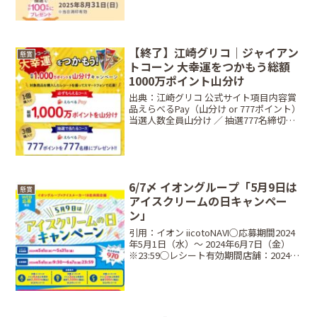
Amazonギフト券（5,0...
【終了】江崎グリコ｜ジャイアン
懸賞
トコーン 大幸運をつかもう総額
1000万ポイント山分け
出典：江崎グリコ 公式サイト項目内容賞
品えらべるPay（山分け or 777ポイント）
当選人数全員山分け ／ 抽選777名締切日
2026年3月8日（日）23:59条件対象商品1
個または3個購入のレシートで応募方法
Web応募限定（Glicoメ...
6/7〆 イオングループ「5月9日は
懸賞
アイスクリームの日キャンペー
ン」
引用：イオン iicotoNAVI○応募期間2024
年5月1日（水）〜 2024年6月7日（金）
※23:59◯レシート有効期間店舗：2024年
5月1日（水）〜 2024年5月31日（金）ネ
ットスーパー：2024年5月1日（水）〜
2024年...