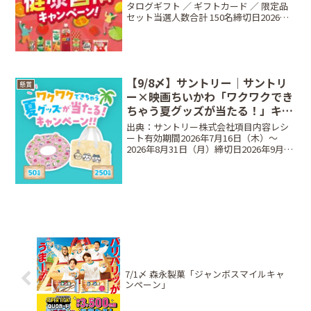
タログギフト ／ ギフトカード ／ 限定品
セット当選人数合計 150名締切日2026年2
月8日（日）23:59条件対象店舗にて対象
商品1品以上を含むレシートで応募方法
Web応募限定📱 Web応募Web応...
【9/8〆】サントリー｜サントリ
懸賞
ー×映画ちいかわ「ワクワクでき
ちゃう夏グッズが当たる！」キャ
ンペーン！！
出典：サントリー株式会社項目内容レシ
ート有効期間2026年7月16日（木）〜
2026年8月31日（月）締切日2026年9月8
日（火）23:59まで（レシート送信は9月1
日 23:59まで）賞品8本コース：ひんやり
浮き輪型クッション（50名）...
7/1〆 森永製菓「ジャンボスマイルキャ
ンペーン」