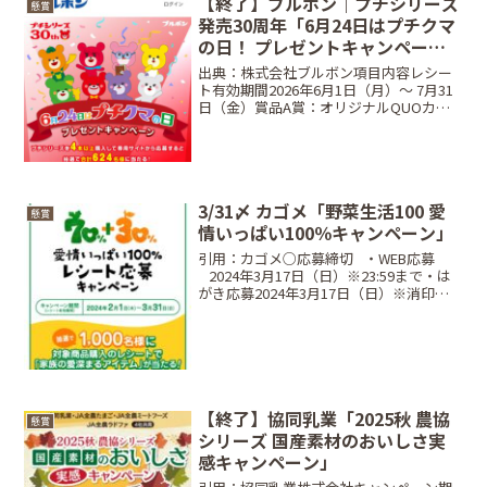
【終了】ブルボン｜プチシリーズ
懸賞
発売30周年「6月24日はプチクマ
の日！ プレゼントキャンペー
ン」
出典：株式会社ブルボン項目内容レシー
ト有効期間2026年6月1日（月）〜 7月31
日（金）賞品A賞：オリジナルQUOカー
ド500円分、B賞：選べるデジタルポイン
ト500円分当選人数合計624名（A賞:312
名、B賞:312名）締切日2026...
3/31〆 カゴメ「野菜生活100 愛
懸賞
情いっぱい100％キャンペーン」
引用：カゴメ○応募締切⠀・WEB応募
⠀2024年3月17日（日）※23:59まで・は
がき応募2024年3月17日（日）※消印有
効○レシート対象期間⠀2024年2月1日
（木）〜 2024年3月31日（日）○当選商
品・当選人数⠀5本コースJTB...
【終了】協同乳業「2025秋 農協
懸賞
シリーズ 国産素材のおいしさ実
感キャンペーン」