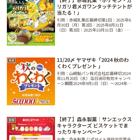
懸賞
リガリ君メガワンタッチテントが
当たる！」
引用：赤城乳業応募締切第1回：2025年6
月30日（月）第2回：2025年8月31日
（日）第3回：2025年10月31日（金）※
各回とも当日消印有効当選商品・当選人
数ポケモン・ガリガリ君メガワンタッチ
テント：合計500名対象商品大人なガリ
ガ...
11/20〆 ヤマザキ「2024 秋のわ
懸賞
くわくプレゼント 」
引用：山崎製パン株式会社応募締切2024
年11月20日（水）当日消印有効キャンペ
ーン期間2024年9月1日（日）～2024年11
月15日（金）当選商品と当選人数Aコー
ス：16点応募東京ディズニーリゾート パ
ークチケット ペア（2,500組 ...
【終了】森永製菓｜サンエックス
懸賞
キャラクターズ ビスケットでま
ったりキャンペーン
出典：森永製菓 公式サイト項目内容賞品