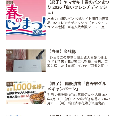
【終了】ヤマザキ｜春のパンまつ
懸賞
り 2026「白いフレンチディッシ
ュ」
出典：山崎製パン 公式サイト項目内容賞
品白いフレンチディッシュ（アルク・フ
ランス社製）当選人数点数シール30点で
「かならず」もらえる締切日2026年4月
30日（木） ※引換は5/17まで条件対象商
品の点数シール 30点分方法店頭引換（シ
ール...
【当選】金猪豚
懸賞
⠀ひょうごの美味し風土拡大協議会様よ
り『金猪豚』我が家にも到着。先日、実
家に届いた【当選】イカナゴ釘煮と同じ
懸賞。こっちも6口ぐらい応募したと記
憶。兵庫県淡路島産いのぶた。『金猪
豚』ゴールデン・ボア・ポークは初対面
だから食べるの楽しみ♪そも...
【終了】 備後漬物「吉野家グル
懸賞
メキャンペーン」
引用：備後漬物○応募締切Web応募2023
年7月31日（月）23:59はがき応募2023年7
月31日（月）当日消印有効○当選商品・
当選人数A賞吉野家オリジナル丼（小盛）
+吉野家冷凍食品「牛丼の具」セット内
容：吉野家オリジナル丼（小盛）1個、...