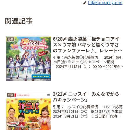
hikikomori-yome
関連記事
6/28〆 森永製菓「板チョコアイ
懸賞
ス×ウマ娘 パキッと響くウマさ
のファンファーレ♪」レシート応
募キャンペーン
引用：森永製菓○応募締切⠀⠀2024年6月
28日(金) ※23:59○キャンペーン期間
⠀2024年4月15日（月）00:00～2024年6月
28日（金）23:59○当選商品・当選人数
⠀A賞（対象商品2個購入につき1口応募）
ウマ娘 ボイス入り...
3/21〆 ニッスイ「みんなでから
懸賞
パキャンペーン」
引用：ニッスイ○応募締切⠀⠀LINEで応募
2024年3月21日（木） ※23:59ハガキ応募
2024年3月21日（木） ※当日消印有効○
レシート対象期間⠀2024年1月22日
（月）〜 2024年3月21日（木）○当選商
品・当選人数⠀Aコース...